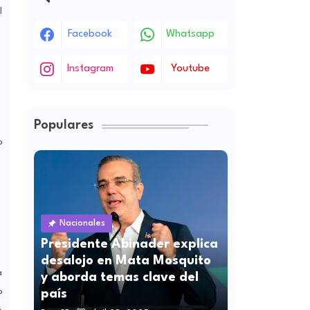
l
Facebook
Whatsapp
Instagram
Youtube
Populares
o
Nacionales
Presidente Abinader explica
desalojo en Mata Mosquito
a
y aborda temas clave del
o
país