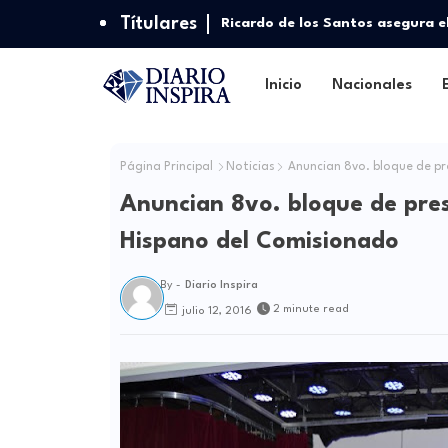
Títulares
Ricardo de los Santos asegura e
escoger nuevas autoridades
Inicio
Nacionales
Página Principal
Noticias
Anuncian 8vo. bloque de pr
Anuncian 8vo. bloque de pres
Hispano del Comisionado
By -
Diario Inspira
2 minute read
julio 12, 2016