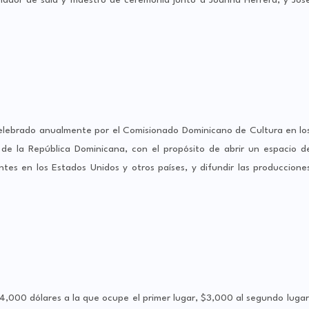
inador de sala y maestro de ceremonia junto a Joanna Herrera, y Jos
celebrado anualmente por el Comisionado Dominicano de Cultura en lo
 de la República Dominicana, con el propósito de abrir un espacio d
ntes en los Estados Unidos y otros países, y difundir las produccione
$4,000 dólares a la que ocupe el primer lugar, $3,000 al segundo lugar