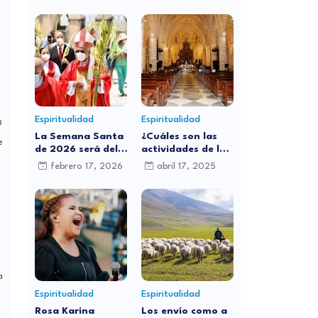
Espiritualidad
Espiritualidad
0
La Semana Santa
¿Cuáles son las
e
de 2026 será del
actividades de la
29 de marzo al 5
iglesia católica
febrero 17, 2026
abril 17, 2025
de abril: ¿por qué
para este Jueves
cambia de fecha
Santo?
cada año?
a
Espiritualidad
Espiritualidad
Rosa Karina
Los envío como a