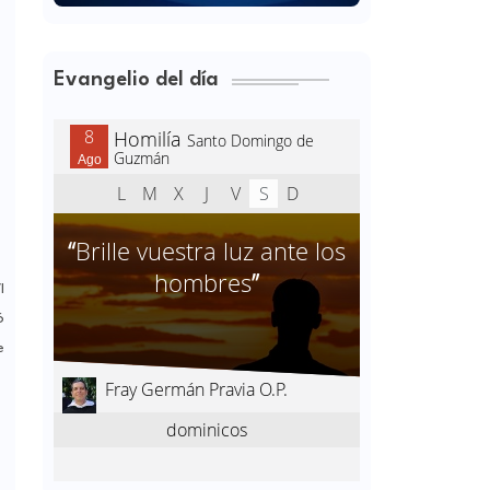
Evangelio del día
I
6
e