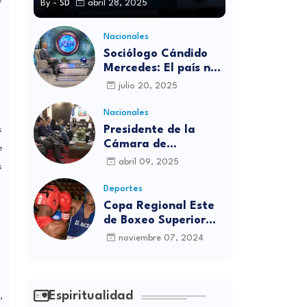
é
By -
SD
abril 28, 2025
Nacionales
Sociólogo Cándido
Mercedes: El país no
está preparado para
julio 20, 2025
las candidaturas
independientes
Nacionales
Presidente de la
s
Cámara de
e
diputados se
abril 09, 2025
s
solidariza con
víctimas de la
Deportes
discoteca Jet Set
Copa Regional Este
de Boxeo Superior
será inaugurada este
noviembre 07, 2024
viernes en Sabana
Grande de Boyá
Espiritualidad
,