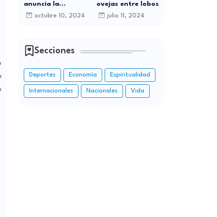
anuncia la
ovejas entre lobos
celebración de sus
octubre 10, 2024
julio 11, 2024
15 Años de
Carrera Musical
con Gran
Concierto en
Secciones
Santo Domingo
o
Deportes
Economía
Espiritualidad
e
n
Internacionales
Nacionales
Vida