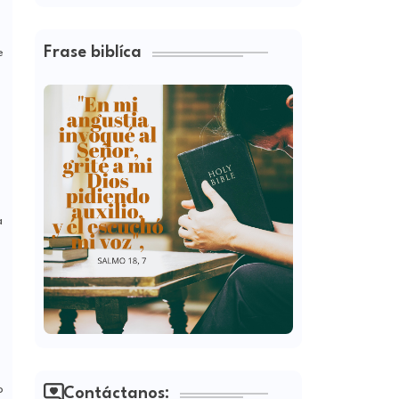
Frase biblíca
e
a
o
Contáctanos: