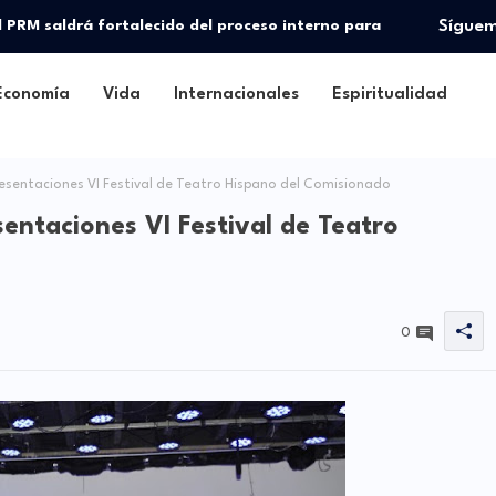
l PRM saldrá fortalecido del proceso interno para
Sígue
Economía
Vida
Internacionales
Espiritualidad
esentaciones VI Festival de Teatro Hispano del Comisionado
entaciones VI Festival de Teatro
0