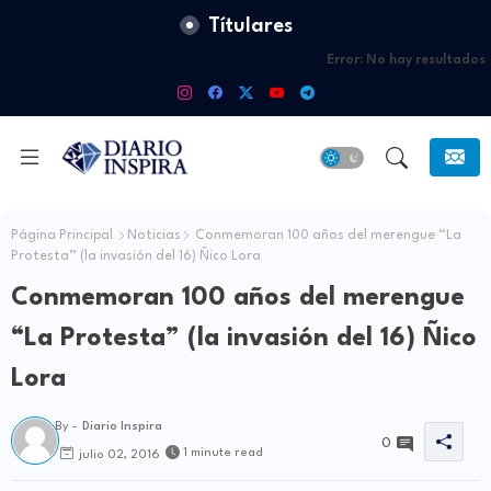
Títulares
Error:
No hay resultados
Página Principal
Noticias
Conmemoran 100 años del merengue “La
Protesta” (la invasión del 16) Ñico Lora
Conmemoran 100 años del merengue
“La Protesta” (la invasión del 16) Ñico
Lora
By -
Diario Inspira
0
1 minute read
julio 02, 2016