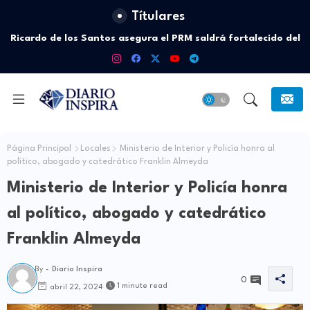
Títulares
Ricardo de los Santos asegura el PRM saldrá fortalecido del
proceso interno para escoger nuevas autoridades
Página Principal
Locales
Ministerio de Interior y Policía honra al
político, abogado y catedrático Franklin Almeyda
Ministerio de Interior y Policía honra
al político, abogado y catedrático
Franklin Almeyda
By -
Diario Inspira
0
1 minute read
abril 22, 2024