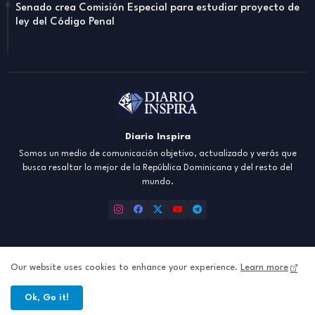
Senado crea Comisión Especial para estudiar proyecto de
ley del Código Penal
Diario Inspira
Somos un medio de comunicación objetivo, actualizado y verás que
busca resaltar lo mejor de la República Dominicana y del resto del
mundo.
Our website uses cookies to enhance your experience.
Learn more
Inicio
About
Contact us
Política de Privacidad
Ok, Go it!
All Right Reserved Copyright ©