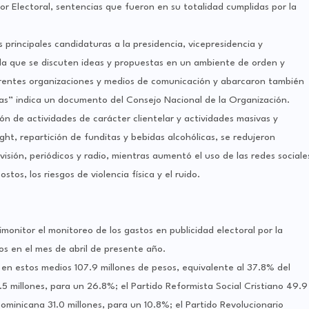
r Electoral, sentencias que fueron en su totalidad cumplidas por la
 principales candidaturas a la presidencia, vicepresidencia y
la que se discuten ideas y propuestas en un ambiente de orden y
erentes organizaciones y medios de comunicación y abarcaron también
ias” indica un documento del Consejo Nacional de la Organización.
n de actividades de carácter clientelar y actividades masivas y
ght, repartición de funditas y bebidas alcohólicas, se redujeron
sión, periódicos y radio, mientras aumentó el uso de las redes sociale
tos, los riesgos de violencia física y el ruido.
onitor el monitoreo de los gastos en publicidad electoral por la
tos en el mes de abril de presente año.
ó en estos medios 107.9 millones de pesos, equivalente al 37.8% del
.5 millones, para un 26.8%; el Partido Reformista Social Cristiano 49.9
Dominicana 31.0 millones, para un 10.8%; el Partido Revolucionario