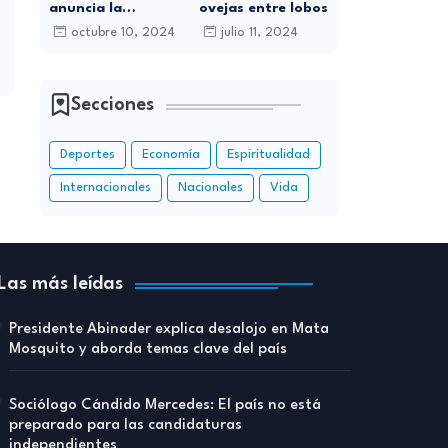
anuncia la
ovejas entre lobos
celebración de sus
octubre 10, 2024
julio 11, 2024
15 Años de
Carrera Musical
con Gran
Concierto en
Secciones
Santo Domingo
Deportes
Economía
Espiritualidad
Internacionales
Nacionales
Vida
Las más leídas
Presidente Abinader explica desalojo en Mata
Mosquito y aborda temas clave del país
Sociólogo Cándido Mercedes: El país no está
preparado para las candidaturas
independientes