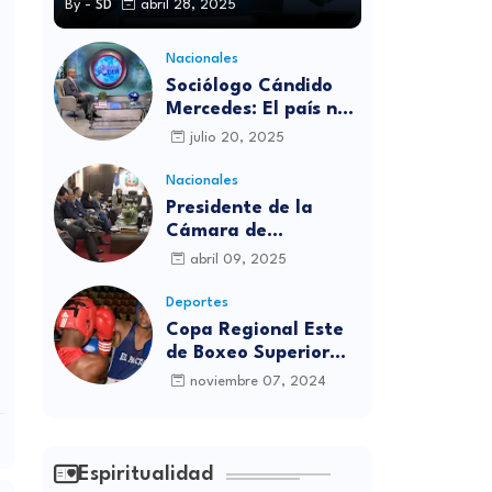
By -
SD
abril 28, 2025
Nacionales
Sociólogo Cándido
Mercedes: El país no
está preparado para
julio 20, 2025
las candidaturas
independientes
Nacionales
Presidente de la
Cámara de
diputados se
abril 09, 2025
solidariza con
víctimas de la
Deportes
discoteca Jet Set
Copa Regional Este
de Boxeo Superior
será inaugurada este
noviembre 07, 2024
viernes en Sabana
Grande de Boyá
Espiritualidad