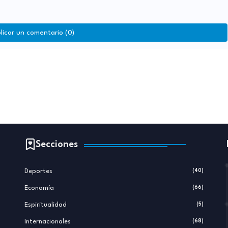
licar un comentario (0)
Secciones
Deportes
(40)
Economía
(66)
Espiritualidad
(5)
Internacionales
(68)