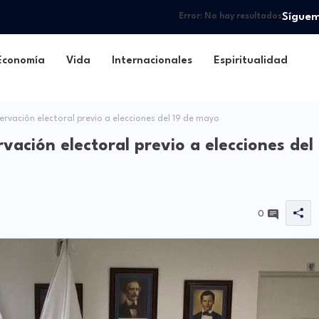
Sígue
Error:
No hay resultados
Economía
Vida
Internacionales
Espiritualidad
rvación electoral previo a elecciones del 19 de mayo
ación electoral previo a elecciones del
0