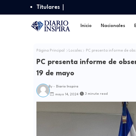
Títulares
Inicio
Nacionales
Página Principal
Locales
PC presenta informe de obse
PC presenta informe de observ
19 de mayo
By -
Diario Inspira
3 minute read
mayo 14, 2024