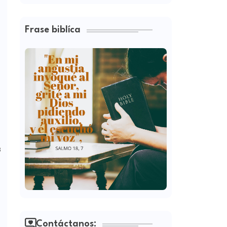
Frase biblíca
s
8
Contáctanos: