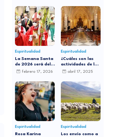
Espiritualidad
Espiritualidad
La Semana Santa
¿Cuáles son las
de 2026 será del
actividades de la
29 de marzo al 5
iglesia católica
febrero 17, 2026
abril 17, 2025
de abril: ¿por qué
para este Jueves
cambia de fecha
Santo?
cada año?
Espiritualidad
Espiritualidad
Rosa Karina
Los envío como a