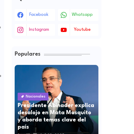
Facebook
Whatsapp
u
Instagram
Youtube
Populares
a
Nacionales
Presidente Abinader explica
desalojo en Mata Mosquito
y aborda temas clave del
país