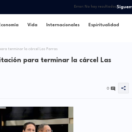
Sígue
Error:
No hay resultados
Economía
Vida
Internacionales
Espiritualidad
para terminar la cárcel Las Parras
itación para terminar la cárcel Las
0