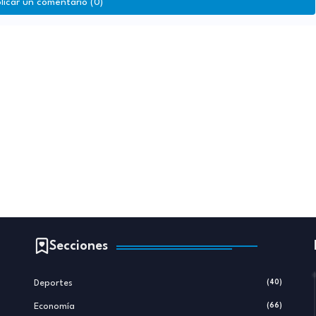
licar un comentario (0)
Secciones
Deportes
(40)
Economía
(66)