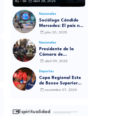
By -
SD
abril 28, 2025
Nacionales
Sociólogo Cándido
Mercedes: El país no
está preparado para
julio 20, 2025
las candidaturas
independientes
Nacionales
Presidente de la
Cámara de
diputados se
abril 09, 2025
solidariza con
víctimas de la
Deportes
discoteca Jet Set
Copa Regional Este
de Boxeo Superior
será inaugurada este
noviembre 07, 2024
viernes en Sabana
Grande de Boyá
Espiritualidad