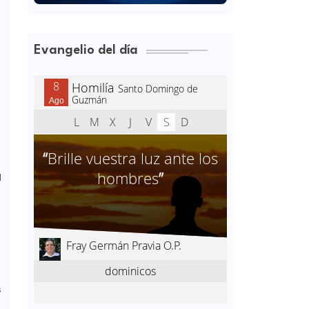
Evangelio del día
l
s