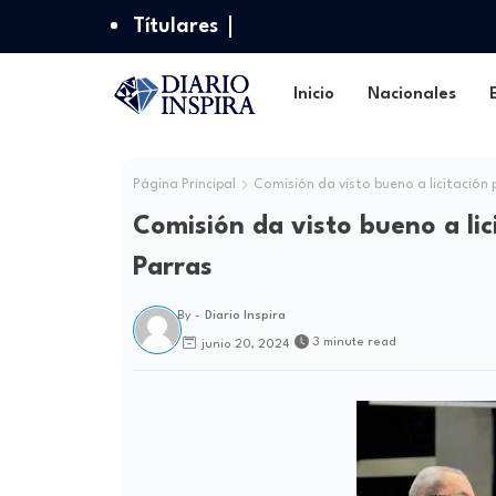
Títulares
Inicio
Nacionales
Página Principal
Comisión da visto bueno a licitación 
Comisión da visto bueno a lic
Parras
By -
Diario Inspira
3 minute read
junio 20, 2024