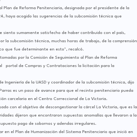
l Plan de Reforma Penitenciaria, designada por el presidente de la
24, haya acogido las sugerencias de la subcomisión técnica que
me siento sumamente satisfecho de haber contribuido con el país,
por la subcomisión técnica, muchas horas de trabajo, de la comprensión
nico que fue determinante en esto", recalcó.
s tomadas por la Comisión de Seguimiento al Plan de Reforma
 al portal de Compras y Contrataciones la licitación para la
 Ingeniería de la UASD y coordinador de la subcomisión técnica, dijo
s Parras es un paso de avance para que el recinto penitenciario pueda
ión carcelaria en el Centro Correccional de La Victoria.
ado con el objetivo de descongestionar la cárcel La Victoria, que es la
ridades dijeron que encontraron supuestas anomalías que llevaron a la
 supuesto pago de sobornos y adendas irregulares.
ar en el Plan de Humanización del Sistema Penitenciario que inició en