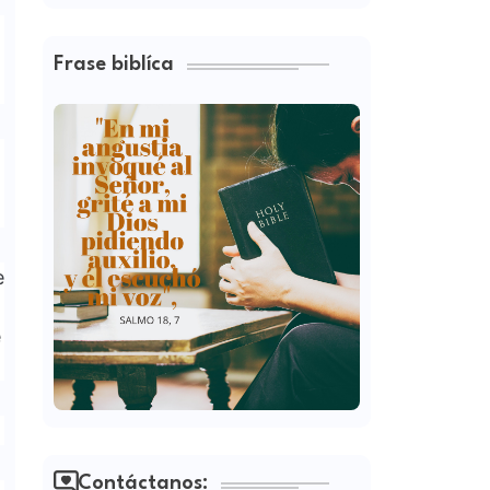
Frase biblíca
e
e
Contáctanos: