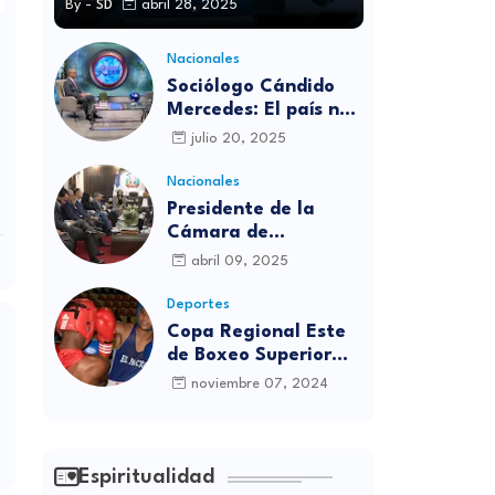
By -
SD
abril 28, 2025
Nacionales
Sociólogo Cándido
Mercedes: El país no
está preparado para
julio 20, 2025
las candidaturas
independientes
Nacionales
Presidente de la
Cámara de
diputados se
abril 09, 2025
solidariza con
víctimas de la
Deportes
discoteca Jet Set
Copa Regional Este
de Boxeo Superior
será inaugurada este
noviembre 07, 2024
viernes en Sabana
Grande de Boyá
Espiritualidad