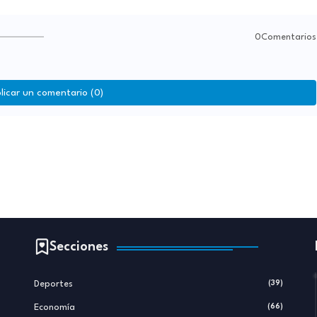
0Comentarios
licar un comentario (0)
Secciones
Deportes
(39)
Economía
(66)