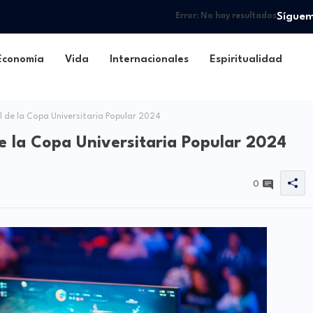
Sígue
Error:
No hay resultados
Economía
Vida
Internacionales
Espiritualidad
l de la Copa Universitaria Popular 2024
de la Copa Universitaria Popular 2024
0