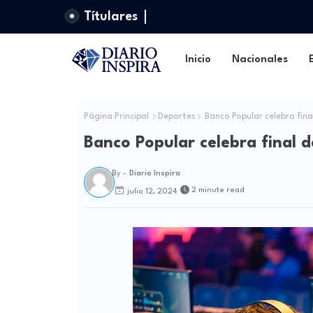
Títulares
Inicio
Nacionales
Página Principal
Deportes
Banco Popular celebra fina
Banco Popular celebra final 
By -
Diario Inspira
2 minute read
julio 12, 2024