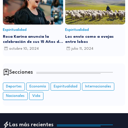
Espiritualidad
Espiritualidad
Rosa Karina anuncia la
Los envío como a ovejas
celebración de sus 15 Años de
entre lobos
Carrera Musical con Gran
octubre 10, 2024
julio 11, 2024
Concierto en Santo Domingo
Secciones
Deportes
Economía
Espiritualidad
Internacionales
Nacionales
Vida
Las más recientes