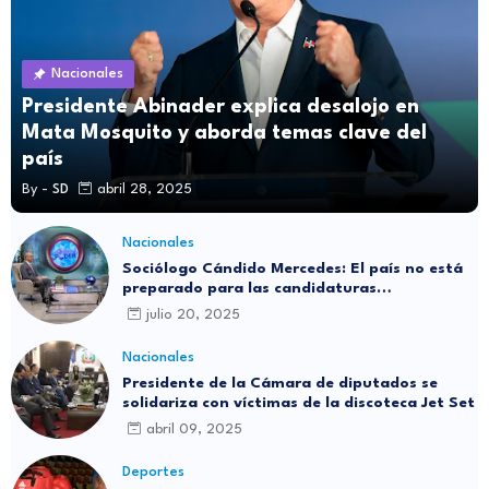
Nacionales
Presidente Abinader explica desalojo en
Mata Mosquito y aborda temas clave del
país
By -
SD
abril 28, 2025
Nacionales
Sociólogo Cándido Mercedes: El país no está
preparado para las candidaturas
independientes
julio 20, 2025
Nacionales
Presidente de la Cámara de diputados se
solidariza con víctimas de la discoteca Jet Set
abril 09, 2025
Deportes