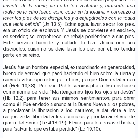
levantó de la mesa, se quitó los vestidos y, tomando una
toalla se la ciñó luego echó agua en la jofaina, y comenzó a
lavar los pies de los discípulos y a enjugárselos con la toalla
que tenía ceñida”
(Jn 13.5). Echar agua, lavar, secar los pies,
era un oficio de esclavos. Y Jesús se convierte en esclavo,
en servidor; se empobrece, se rebaja poniéndose a sus pies.
Este servicio humilde y callado lo hizo Jesús con sus
discípulos; quien no se deje lavar los pies por él, no tendrá
parte en su reino.
Jesús fue un hombre especial, extraordinario en generosidad,
bueno de verdad, que pasó haciendo el bien sobre la tierra y
curando a los oprimidos por el mal, porque Dios estaba con
él (Hch 10,38). Por eso Pablo aconsejaba a los cristianos
como norma de vida: "Mantengamos fijos los ojos en Jesús"
(Hb 12,2), para tener sus mismos sentimientos, para obrar
como él. Fue enviado a anunciar la Buena Nueva a los pobres,
a proclamar la liberación a los cautivos, a dar vista a los
ciegos, a dar libertad a los oprimidos y proclamar el año de
gracia del Señor (Lc 4,18-19). Él vino para los casos difíciles,
para "salvar lo que estaba perdido" (Lc 19,10).