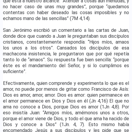
que está a nuestro alcance. “Atender a cosas aún menudas, y
no hacer caso de unas muy grandes”, porque “quedamos
contentas con haber deseado las cosas imposibles y no
echamos mano de las sencillas” (7M 4,14).
San Jerónimo escribió un comentario a las cartas de Juan,
donde dice que cuando a Juan le preguntaban sus discípulos
cristianos, constantemente respondía: “Hijos míos, amaos
los unos a los otros”. Cansados los discípulos de esa
machacona insistencia, le preguntaron que por qué repetía
tanto lo de “amaos”. Su respuesta fue bien sencilla: “porque
éste es el mandamiento del Señor, y si lo cumplimos es
suficiente”.
Efectivamente, quien comprende y experimenta lo que es el
amor, no puede por menos de gritar como Francisco de Asís:
Dios es amor, amor, amor. Dios es amor: quien permanece en
el amor permanece en Dios y Dios en él (Jn 4,16) El que no
ama no conoce a Dios, porque Dios es amor (1Jn 4,8). Por
eso insistía Juan: “Amigos míos, amémonos unos a otros,
porque el amor viene de Dios, y todo el que ama ha nacido de
Dios y conoce a Dios” (1Jn. 4, 7). Esto mismo había
encomendado Jesús a sus discípulos y les pide que se