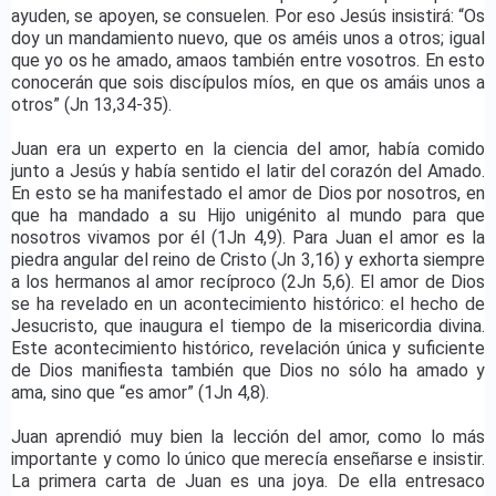
ayuden, se apoyen, se consuelen. Por eso Jesús insistirá: “Os
doy un mandamiento nuevo, que os améis unos a otros; igual
que yo os he amado, amaos también entre vosotros. En esto
conocerán que sois discípulos míos, en que os amáis unos a
otros” (Jn 13,34-35).
Juan era un experto en la ciencia del amor, había comido
junto a Jesús y había sentido el latir del corazón del Amado.
En esto se ha manifestado el amor de Dios por nosotros, en
que ha mandado a su Hijo unigénito al mundo para que
nosotros vivamos por él (1Jn 4,9). Para Juan el amor es la
piedra angular del reino de Cristo (Jn 3,16) y exhorta siempre
a los hermanos al amor recíproco (2Jn 5,6). El amor de Dios
se ha revelado en un acontecimiento histórico: el hecho de
Jesucristo, que inaugura el tiempo de la misericordia divina.
Este acontecimiento histórico, revelación única y suficiente
de Dios manifiesta también que Dios no sólo ha amado y
ama, sino que “es amor” (1Jn 4,8).
Juan aprendió muy bien la lección del amor, como lo más
importante y como lo único que merecía enseñarse e insistir.
La primera carta de Juan es una joya. De ella entresaco