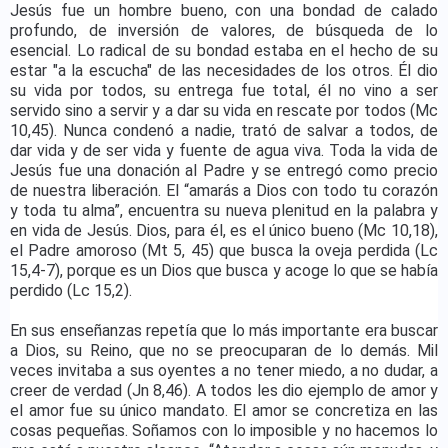
Jesús fue un hombre bueno, con una bondad de calado
profundo, de inversión de valores, de búsqueda de lo
esencial. Lo radical de su bondad estaba en el hecho de su
estar "a la escucha" de las necesidades de los otros. Él dio
su vida por todos, su entrega fue total, él no vino a ser
servido sino a servir y a dar su vida en rescate por todos (Mc
10,45). Nunca condenó a nadie, trató de salvar a todos, de
dar vida y de ser vida y fuente de agua viva. Toda la vida de
Jesús fue una donación al Padre y se entregó como precio
de nuestra liberación. El “amarás a Dios con todo tu corazón
y toda tu alma”, encuentra su nueva plenitud en la palabra y
en vida de Jesús. Dios, para él, es el único bueno (Mc 10,18),
el Padre amoroso (Mt 5, 45) que busca la oveja perdida (Lc
15,4-7), porque es un Dios que busca y acoge lo que se había
perdido (Lc 15,2).
En sus enseñanzas repetía que lo más importante era buscar
a Dios, su Reino, que no se preocuparan de lo demás. Mil
veces invitaba a sus oyentes a no tener miedo, a no dudar, a
creer de verdad (Jn 8,46). A todos les dio ejemplo de amor y
el amor fue su único mandato. El amor se concretiza en las
cosas pequeñas. Soñamos con lo imposible y no hacemos lo