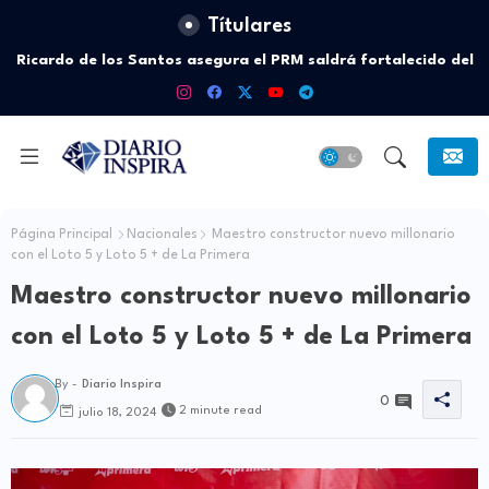
Títulares
Ricardo de los Santos asegura el PRM saldrá fortalecido del
proceso interno para escoger nuevas autoridades
Página Principal
Nacionales
Maestro constructor nuevo millonario
con el Loto 5 y Loto 5 + de La Primera
Maestro constructor nuevo millonario
con el Loto 5 y Loto 5 + de La Primera
By -
Diario Inspira
0
2 minute read
julio 18, 2024