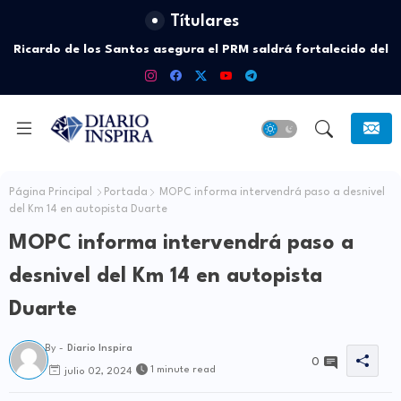
Títulares
Ricardo de los Santos asegura el PRM saldrá fortalecido del
proceso interno para escoger nuevas autoridades
Página Principal
Portada
MOPC informa intervendrá paso a desnivel
del Km 14 en autopista Duarte
MOPC informa intervendrá paso a
desnivel del Km 14 en autopista
Duarte
By -
Diario Inspira
0
1 minute read
julio 02, 2024