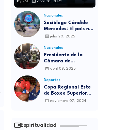
By -
SD
abril 28, 2025
Nacionales
Sociólogo Cándido
Mercedes: El país no
está preparado para
julio 20, 2025
las candidaturas
independientes
Nacionales
Presidente de la
Cámara de
diputados se
abril 09, 2025
solidariza con
víctimas de la
Deportes
discoteca Jet Set
Copa Regional Este
de Boxeo Superior
será inaugurada este
noviembre 07, 2024
viernes en Sabana
Grande de Boyá
Espiritualidad