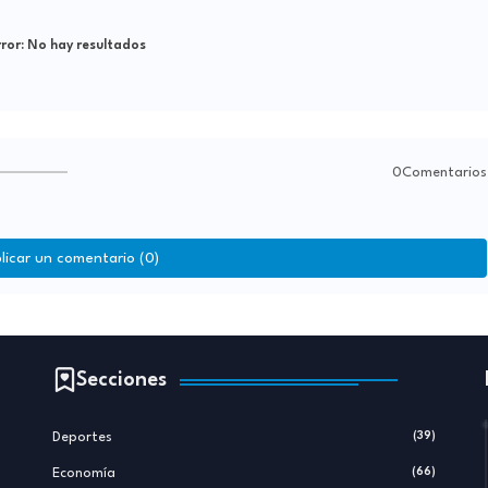
ror:
No hay resultados
0Comentarios
licar un comentario (0)
Secciones
Deportes
(39)
Economía
(66)