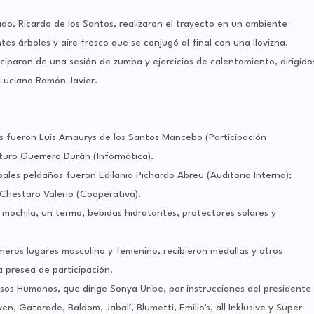
do, Ricardo de los Santos, realizaron el trayecto en un ambiente
 árboles y aire fresco que se conjugó al final con una llovizna.
ticiparon de una sesión de zumba y ejercicios de calentamiento, dirigido
 Luciano Ramón Javier.
res fueron Luis Amaurys de los Santos Mancebo (Participación
rturo Guerrero Durán (Informática).
pales peldaños fueron Edilania Pichardo Abreu (Auditoria Interna);
 Chestaro Valerio (Cooperativa).
 mochila, un termo, bebidas hidratantes, protectores solares y
imeros lugares masculino y femenino, recibieron medallas y otros
 presea de participación.
sos Humanos, que dirige Sonya Uribe, por instrucciones del presidente
, Gatorade, Baldom, Jabalí, Blumetti, Emilio's, all Inklusive y Super