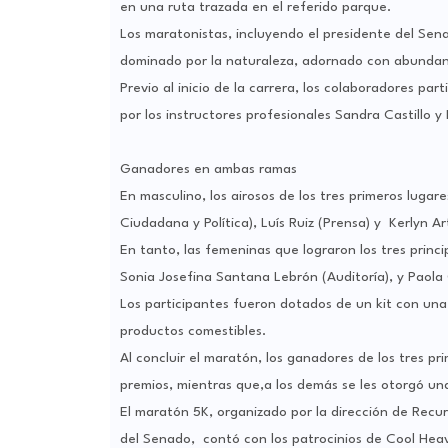
en una ruta trazada en el referido parque.
Los maratonistas, incluyendo el presidente del Sena
dominado por la naturaleza, adornado con abundantes
Previo al inicio de la carrera, los colaboradores par
por los instructores profesionales Sandra Castillo y
Ganadores en ambas ramas
En masculino, los airosos de los tres primeros luga
Ciudadana y Política), Luís Ruiz (Prensa) y Kerlyn A
En tanto, las femeninas que lograron los tres princi
Sonia Josefina Santana Lebrón (Auditoría), y Paola
Los participantes fueron dotados de un kit con una
productos comestibles.
Al concluir el maratón, los ganadores de los tres pr
premios, mientras que,a los demás se les otorgó una
El maratón 5K, organizado por la dirección de Recur
del Senado, contó con los patrocinios de Cool Heaven