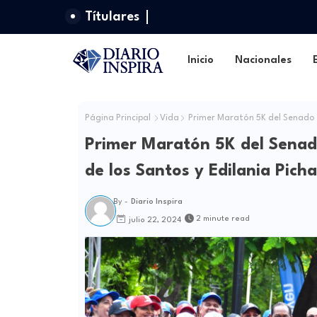
Títulares
Inicio
Nacionales
Página Principal
Vida
Primer Maratón 5K del Senado l
Primer Maratón 5K del Senado
de los Santos y Edilania Pich
By -
Diario Inspira
2 minute read
julio 22, 2024