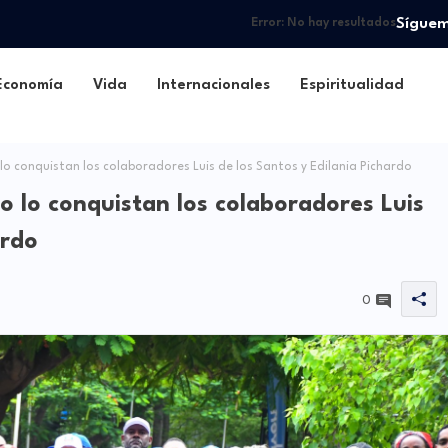
Sígue
Error:
No hay resultados
Economía
Vida
Internacionales
Espiritualidad
o conquistan los colaboradores Luis de los Santos y Edilania Pichardo
 lo conquistan los colaboradores Luis
ardo
0