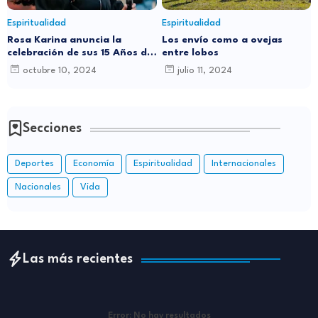
Espiritualidad
Espiritualidad
Rosa Karina anuncia la
Los envío como a ovejas
celebración de sus 15 Años de
entre lobos
Carrera Musical con Gran
octubre 10, 2024
julio 11, 2024
Concierto en Santo Domingo
Secciones
Deportes
Economía
Espiritualidad
Internacionales
Nacionales
Vida
Las más recientes
Error:
No hay resultados