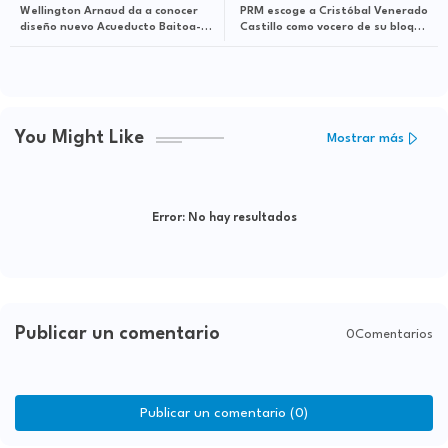
Wellington Arnaud da a conocer
PRM escoge a Cristóbal Venerado
diseño nuevo Acueducto Baitoa-
Castillo como vocero de su bloque
Taveras
en Senado
You Might Like
Mostrar más
Error:
No hay resultados
Publicar un comentario
0Comentarios
Publicar un comentario (0)