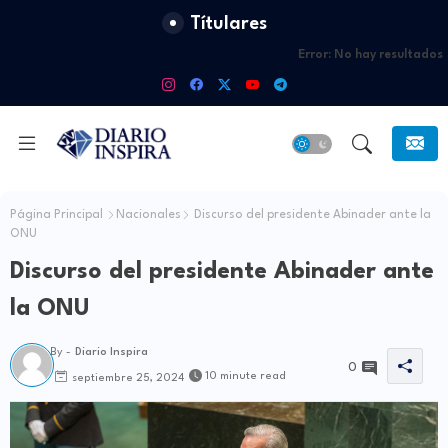
Títulares
Error:
No hay resultados
Página Principal
Nacionales
Discurso del presidente Abinader ante la
ONU
Discurso del presidente Abinader ante
la ONU
By -
Diario Inspira
0
10 minute read
septiembre 25, 2024