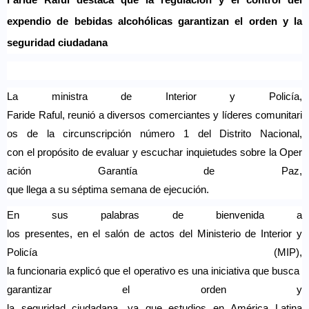
Faride
Raful
destac
a
que la regulación y el control del
expendio de bebidas alcohólicas garantizan el orden y la
seguridad ciudadana
La
ministra
de Interior y Policía,
Faride
Raful
,
reunió
a
diversos
comerciantes
y
líderes
comunitari
os
de la
circunscripción
número
1 del Distrito Nacional,
con
el
propósito
de
evaluar
y
escuchar
inquietudes
sobre
la
Oper
ación
Garantía
de Paz,
que
llega
a
su
séptima
semana
de
ejecución
.
En sus palabras de
bienvenida
a
los
presentes
,
en
el
salón
de
actos
del
Ministerio
de Interior y
Policía (MIP),
la
funcionaria
explicó
que
el
operativo
es
una
iniciativa
que
busca
garantizar
el
orden
y
la
seguridad
ciudadana
,
ya
que
estudios
en
América Latina