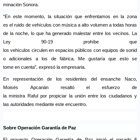
minación
Sonora.
“En
este
momento
, la
situación
que
enfrentamos
en
la zona
es
el
ruido
de
vehículos
con
música
a
alto
volumen
a
todas
horas
de la
noche
, lo que ha
generado
malestar
entre los
vecinos
. La
Ley 90-19
prohíbe
que
los
vehículos
circulen
en
espacios
públicos
con
equipos
de
sonid
o
adicionales
a los de
fábrica
. Me
gustaría
que
esto
se
tome
en
cuenta
”,
expresó
la
empresaria
.
En
representación
de los
residentes
del
e
nsanche Naco,
Moisés
Apcarián
resaltó
el
esfuerzo
de
la
ministra
Raful
por
propiciar
la
unión
entre los
ciudadanos
y
las
autoridades
mediante
este
encuentro
.
Sobre
Operación
Garantía
de Paz
El
proyecto
Operación
Garantía
de Paz
inició
el
pasado
6