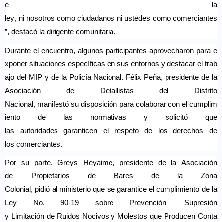
e la
ley,
ni
nosotros
como
ciudadanos
ni
ustedes
como
comerciantes
”,
destacó
la
dirigente
comunitaria
.
Durante
el
encuentro
,
algunos
participantes
aprovecharon
para
e
xponer
situaciones
específicas
en
sus
entornos
y
destacar
el
trab
ajo
del MIP y de la Policía Nacional. Félix Peña,
presidente
de la
Asociación de
Detallistas
del Distrito
Nacional,
manifestó
su
disposición
para
colaborar
con
el
cumplim
iento
de las
normativas
y
solicitó
que
las
autoridades
garanticen
el
respeto
de los derechos de
los
comerciantes
.
Por
su
parte
, Greys
Heyaime
,
presidente
de la Asociación
de
Propietarios
de Bares de la Zona
Colonial,
pidió
al
ministerio
que se
garantice
el
cumplimiento
de la
Ley No. 90-19
sobre
Prevención
, Supresión
y
Limitación
de
Ruidos
Nocivos
y
Molestos
que
Producen
Conta