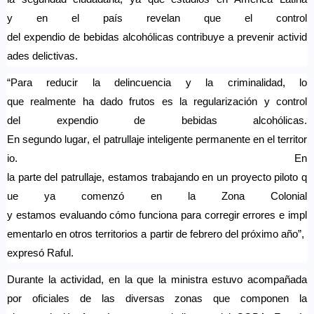
y
en
el
país
revelan
que
el
control
del
expendio
de
bebidas
alcohólicas
contribuye
a
prevenir
activid
ades
delictivas
.
“Para
reducir
la
delincuencia
y la
criminalidad
, lo
que
realmente
ha dado
frutos
es la
regularización
y control
del
expendio
de
bebidas
alcohólicas
.
En
segundo
lugar
,
el
patrullaje
inteligente
permanente
en
el
territor
io
. En
la
parte
del
patrullaje
,
estamos
trabajando
en
un
proyecto
piloto
q
ue
ya
comenzó
en
la Zona Colonial
y
estamos
evaluando
cómo
funciona
para
corregir
errores
e
impl
ementarlo
en
otros
territorios
a
partir
de
febrero
del
próximo
año
”,
expresó
Raful
.
Durante la actividad, en la que la ministra estuvo acompañada
por oficiales de las diversas zonas que componen la