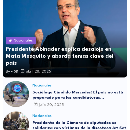
Nacionales
Presidente Abinader explica desalojo en
Mata Mosquito y aborda temas clave del
país
By -
SD
abril 28, 2025
Nacionales
Sociólogo Cándido Mercedes: El país no está
preparado para las candidaturas
independientes
julio 20, 2025
Nacionales
Presidente de la Cámara de diputados se
solidariza con víctimas de la discoteca Jet Set