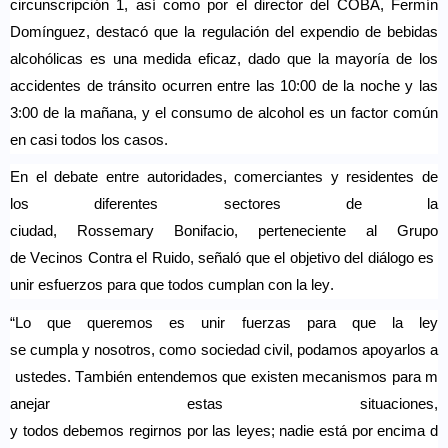
circunscripción 1, así como por el director del COBA, Fermín
Domínguez, destacó que la regulación del expendio de bebidas
alcohólicas es una medida eficaz, dado que la mayoría de los
accidentes de tránsito ocurren entre las 10
:00
de la noche y las
3
:00
de la mañana, y el consumo de alcohol es un factor común
en casi todos los casos.
En
el
debate entre
autoridades
,
comerciantes
y
residentes
de
los
diferentes
sectores
de la
ciudad,
Rossemary
Bonifacio,
perteneciente
al Grupo
de
Vecinos
Contra
el
Ruido
,
señaló
que
el
objetivo
del
diálogo
es
unir
esfuerzos
para que
todos
cumplan
con la ley.
“Lo que
queremos
es
unir
fuerzas
para que la ley
se
cumpla
y
nosotros
,
como
sociedad
civil,
podamos
apoyarlos
a
ustedes
.
También
entendemos
que
existen
mecanismos
para
m
anejar
estas
situaciones
,
y
todos
debemos
regirnos
por
las
leyes
;
nadie
está
por
encima
d