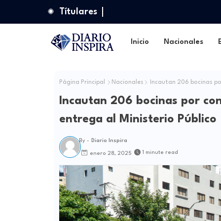
Títulares
Inicio
Nacionales
Página Principal
Nacionales
Incautan 206 bocinas por 
Incautan 206 bocinas por cont
entrega al Ministerio Público
By -
Diario Inspira
1 minute read
enero 28, 2025