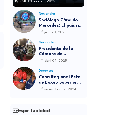
By -
SD
abril 28, 2025
Nacionales
Sociólogo Cándido
Mercedes: El país no
está preparado para
julio 20, 2025
las candidaturas
independientes
Nacionales
Presidente de la
Cámara de
diputados se
abril 09, 2025
solidariza con
víctimas de la
Deportes
discoteca Jet Set
Copa Regional Este
de Boxeo Superior
será inaugurada este
noviembre 07, 2024
viernes en Sabana
Grande de Boyá
Espiritualidad