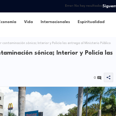
Sígue
Error:
No hay resultados
Economía
Vida
Internacionales
Espiritualidad
contaminación sónica; Interior y Policía las entrega al Ministerio Público
aminación sónica; Interior y Policía las
0