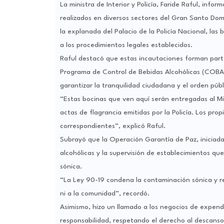
La ministra de Interior y Policía, Faride Raful, inf
realizados en diversos sectores del Gran Santo Do
la explanada del Palacio de la Policía Nacional, la
a los procedimientos legales establecidos.
Raful destacó que estas incautaciones forman parte d
Programa de Control de Bebidas Alcohólicas (COBA), l
garantizar la tranquilidad ciudadana y el orden públ
“Estas bocinas que ven aquí serán entregadas al Min
actas de flagrancia emitidas por la Policía. Los prop
correspondientes”, explicó Raful.
Subrayó que la Operación Garantía de Paz, iniciada
alcohólicas y la supervisión de establecimientos q
sónica.
“La Ley 90-19 condena la contaminación sónica y reg
ni a la comunidad”, recordó.
Asimismo, hizo un llamado a los negocios de expend
responsabilidad, respetando el derecho al descanso 