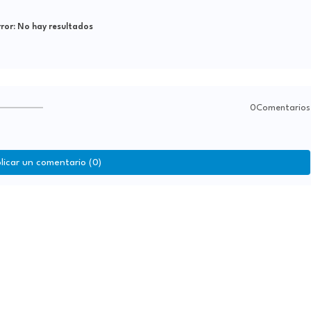
ror:
No hay resultados
0Comentarios
licar un comentario (0)