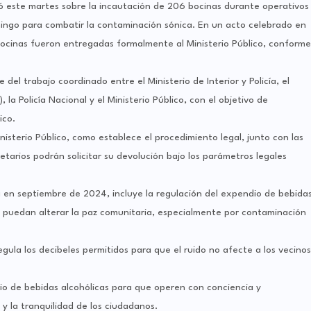
ormó este martes sobre la incautación de 206 bocinas durante operativos
mingo para combatir la contaminación sónica. En un acto celebrado en
s bocinas fueron entregadas formalmente al Ministerio Público, conforme
el trabajo coordinado entre el Ministerio de Interior y Policía, el
a Policía Nacional y el Ministerio Público, con el objetivo de
ico.
isterio Público, como establece el procedimiento legal, junto con las
ietarios podrán solicitar su devolución bajo los parámetros legales
 en septiembre de 2024, incluye la regulación del expendio de bebida
ue puedan alterar la paz comunitaria, especialmente por contaminación
ula los decibeles permitidos para que el ruido no afecte a los vecinos
io de bebidas alcohólicas para que operen con conciencia y
y la tranquilidad de los ciudadanos.