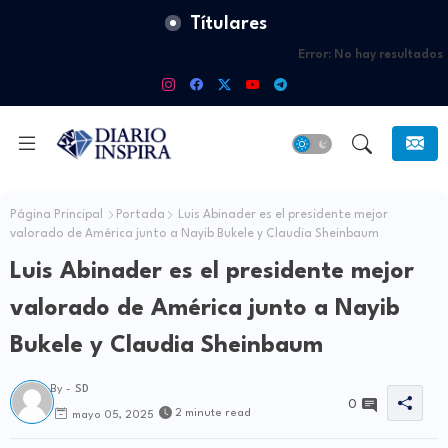
Títulares
Error:
No hay resultados
Página Principal
Portada
Luis Abinader es el presidente mejor
valorado de América junto a Nayib Bukele y Claudia Sheinbaum
Luis Abinader es el presidente mejor
valorado de América junto a Nayib
Bukele y Claudia Sheinbaum
By -
SD
0
2 minute read
mayo 05, 2025