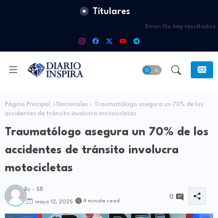
Títulares
Error:
No hay resultados
Página Principal
Nacionales
Traumatólogo asegura un 70% de los
accidentes de tránsito involucra motocicletas
Traumatólogo asegura un 70% de los
accidentes de tránsito involucra
motocicletas
By -
SD
0
4 minute read
mayo 12, 2025