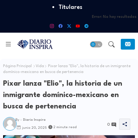
Títulares
Error:
No hay resultados
Página Principal
Vida
Pixar lanza "Elio", la historia de un inmigrante
domínico-mexicano en busca de pertenencia
Pixar lanza "Elio", la historia de un
inmigrante domínico-mexicano en
busca de pertenencia
By -
Diario Inspira
0
2 minute read
junio 20, 2025