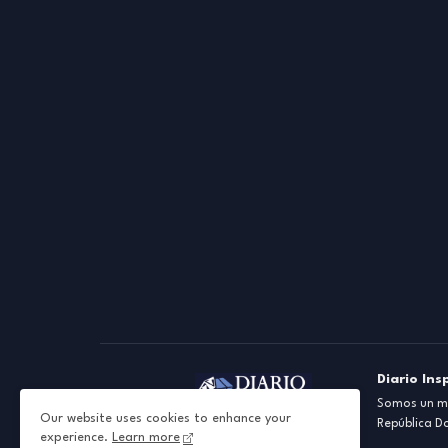
Diario Ins
Somos un me
Our website uses cookies to enhance your
República D
experience.
Learn more