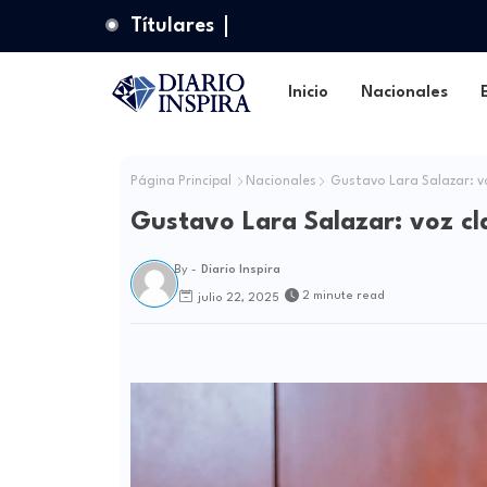
Títulares
Inicio
Nacionales
Página Principal
Nacionales
Gustavo Lara Salazar: v
Gustavo Lara Salazar: voz cl
By -
Diario Inspira
2 minute read
julio 22, 2025