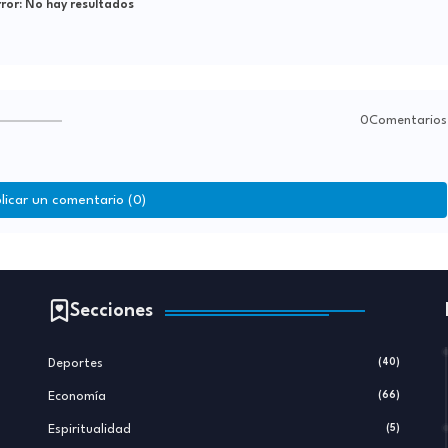
ror:
No hay resultados
0Comentarios
licar un comentario (0)
Secciones
Deportes
(40)
Economía
(66)
Espiritualidad
(5)