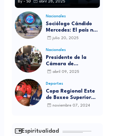
By -
SD
abril 28, 2025
Nacionales
Sociólogo Cándido
Mercedes: El país no
está preparado para
julio 20, 2025
las candidaturas
independientes
Nacionales
Presidente de la
Cámara de
diputados se
abril 09, 2025
solidariza con
víctimas de la
Deportes
discoteca Jet Set
Copa Regional Este
de Boxeo Superior
será inaugurada este
noviembre 07, 2024
viernes en Sabana
Grande de Boyá
Espiritualidad