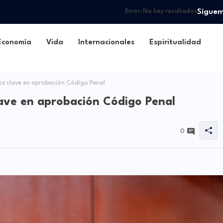
Sígue
Error:
No hay resultados
Economía
Vida
Internacionales
Espiritualidad
oz clave en aprobación Código Penal
ave en aprobación Código Penal
0