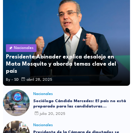
Nacionales
Presidente Abinader explica desalojo en
Mata Mosquito y aborda temas clave del
país
By -
SD
abril 28, 2025
Nacionales
Sociólogo Cándido Mercedes: El país no está
preparado para las candidaturas
independientes
julio 20, 2025
Nacionales
Presidente de la Cámara de diputados se