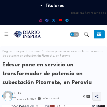
Títulares
Error:
No hay resultados
Página Principal
Economía
Edesur pone en servicio un transformador
de potencia en subestación Pizarrete, en Peravia
Edesur pone en servicio un
transformador de potencia en
subestación Pizarrete, en Peravia
By -
SD
0
1 minute read
mayo 24, 2026