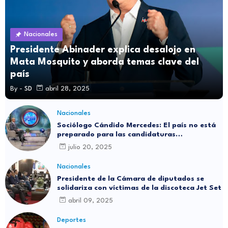
Nacionales
Presidente Abinader explica desalojo en
Mata Mosquito y aborda temas clave del
país
By -
SD
abril 28, 2025
Nacionales
Sociólogo Cándido Mercedes: El país no está
preparado para las candidaturas
independientes
julio 20, 2025
Nacionales
Presidente de la Cámara de diputados se
solidariza con víctimas de la discoteca Jet Set
abril 09, 2025
Deportes