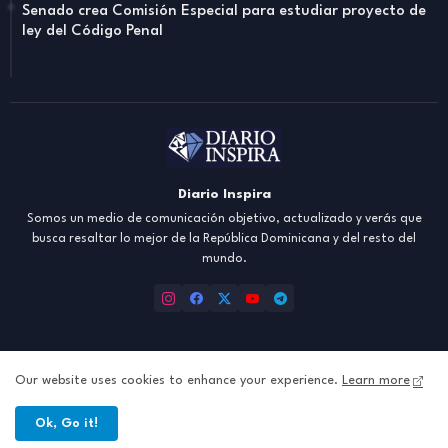
Senado crea Comisión Especial para estudiar proyecto de
ley del Código Penal
Diario Inspira
Somos un medio de comunicación objetivo, actualizado y verás que
busca resaltar lo mejor de la República Dominicana y del resto del
mundo.
Our website uses cookies to enhance your experience.
Learn more
Inicio
About
Contact us
Política de Privacidad
Ok, Go it!
All Right Reserved Copyright ©