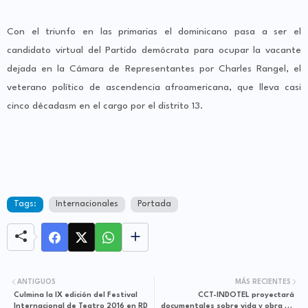
Con el triunfo en las primarias el dominicano pasa a ser el
candidato virtual del Partido demócrata para ocupar la vacante
dejada en la Cámara de Representantes por Charles Rangel, el
veterano político de ascendencia afroamericana, que lleva casi
cinco décadasm en el cargo por el distrito 13.
Tags:
Internacionales
Portada
ANTIGUOS
MÁS RECIENTES
Culmina la IX edición del Festival
CCT-INDOTEL proyectará
Internacional de Teatro 2016 en RD
documentales sobre vida y obra de