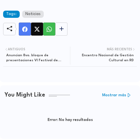
Tags:
Noticias
ANTIGUOS
MÁS RECIENTES
Anuncian 8vo. bloque de
Encentro Nacional de Gestión
presentaciones VI Festival de
Cultural en RD
Teatro Hispano del Comisionado
You Might Like
Mostrar más
Error:
No hay resultados