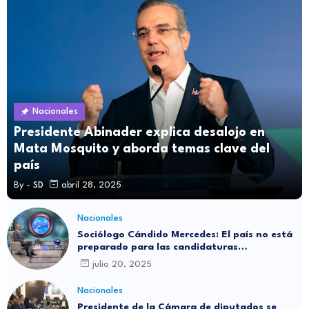
Nacionales
Presidente Abinader explica desalojo en
Mata Mosquito y aborda temas clave del
país
By -
SD
abril 28, 2025
Nacionales
Sociólogo Cándido Mercedes: El país no está
preparado para las candidaturas
independientes
julio 20, 2025
Nacionales
Presidente de la Cámara de diputados se