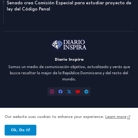
Senado crea Comisión Especial para estudiar proyecto de
ley del Código Penal
Diario Inspira
Somos un medio de comunicación objetivo, actualizado y verás que
busca resaltar lo mejor de la República Dominicana y del resto del
mundo.
Our website uses cookies to enhance your experience.
Learn more
Inicio
About
Contact us
Política de Privacidad
Ok, Go it!
All Right Reserved Copyright ©