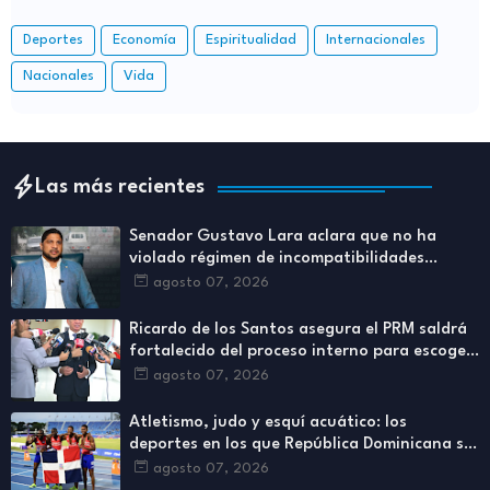
Deportes
Economía
Espiritualidad
Internacionales
Nacionales
Vida
Las más recientes
Senador Gustavo Lara aclara que no ha
violado régimen de incompatibilidades
establecidos en Ley de Contrataciones
agosto 07, 2026
Públicas
Ricardo de los Santos asegura el PRM saldrá
fortalecido del proceso interno para escoger
nuevas autoridades
agosto 07, 2026
Atletismo, judo y esquí acuático: los
deportes en los que República Dominicana se
ha destacado más
agosto 07, 2026