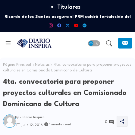
Títulares
Ricardo de los Santos asegura el PRM saldrá fortalecido del
Atletismo, judo y esquí acuático: los deportes en los que
proceso interno para escoger nuevas autoridades
República Dominicana se ha destacado más
Página Principal
Noticias
4ta. convocatoria para proponer proyectos
culturales en Comisionado Dominicano de Cultura
4ta. convocatoria para proponer
proyectos culturales en Comisionado
Dominicano de Cultura
By -
Diario Inspira
0
1 minute read
julio 12, 2016