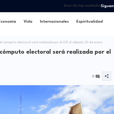
Sígue
Error:
No hay resultados
Economía
Vida
Internacionales
Espiritualidad
l cómputo electoral será realizada por el JCE el sábado 20 de enero
cómputo electoral será realizada por el
0