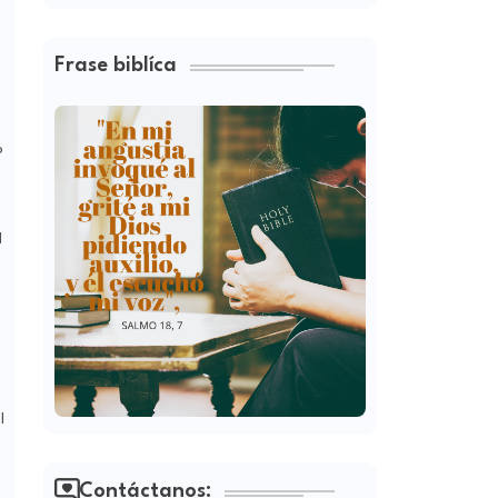
Frase biblíca
o
l
l
Contáctanos: