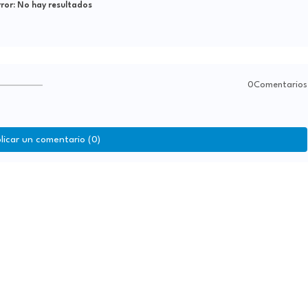
ror:
No hay resultados
0Comentarios
licar un comentario (0)