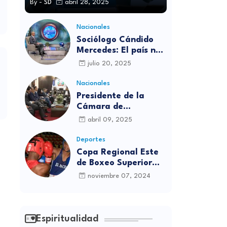
By -
SD
abril 28, 2025
Nacionales
Sociólogo Cándido
Mercedes: El país no
está preparado para
julio 20, 2025
las candidaturas
independientes
Nacionales
Presidente de la
Cámara de
diputados se
abril 09, 2025
solidariza con
víctimas de la
Deportes
discoteca Jet Set
Copa Regional Este
de Boxeo Superior
será inaugurada este
noviembre 07, 2024
viernes en Sabana
Grande de Boyá
Espiritualidad