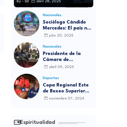
By -
SD
abril 28, 2025
Nacionales
Sociólogo Cándido
Mercedes: El país no
está preparado para
julio 20, 2025
las candidaturas
independientes
Nacionales
Presidente de la
Cámara de
diputados se
abril 09, 2025
solidariza con
víctimas de la
Deportes
discoteca Jet Set
Copa Regional Este
de Boxeo Superior
será inaugurada este
noviembre 07, 2024
viernes en Sabana
Grande de Boyá
Espiritualidad