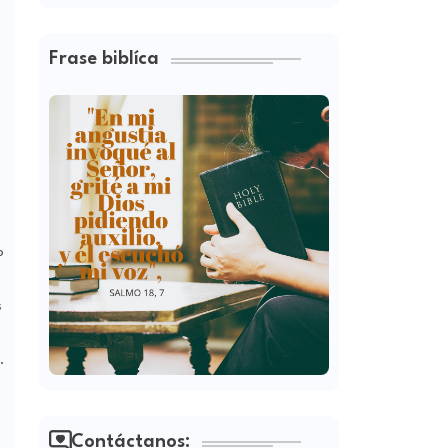
Frase biblíca
o
s
.
Contáctanos: