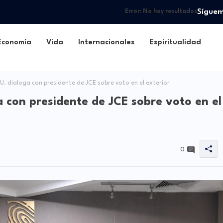
Sígue
Error:
No hay resultados
Economía
Vida
Internacionales
Espiritualidad
. dialoga con presidente de JCE sobre voto en el exterior
a con presidente de JCE sobre voto en el
0