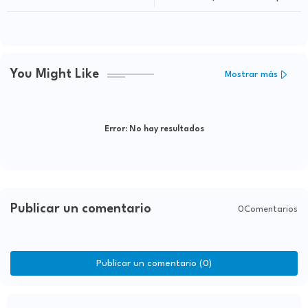
Compra Pública
asistir a los más vulnerables y al
comercio en la frontera
You Might Like
Mostrar más
Error:
No hay resultados
Publicar un comentario
0Comentarios
Publicar un comentario (0)