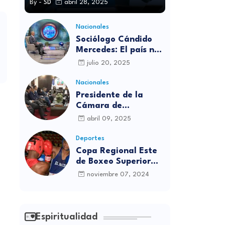
By -
SD
abril 28, 2025
Nacionales
Sociólogo Cándido
Mercedes: El país no
está preparado para
julio 20, 2025
las candidaturas
independientes
Nacionales
Presidente de la
Cámara de
diputados se
abril 09, 2025
solidariza con
víctimas de la
Deportes
discoteca Jet Set
Copa Regional Este
de Boxeo Superior
será inaugurada este
noviembre 07, 2024
viernes en Sabana
Grande de Boyá
Espiritualidad