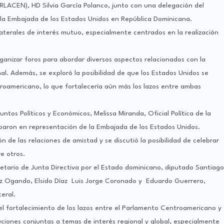
LACEN), HD Silvia García Polanco, junto con una delegación del
e la Embajada de los Estados Unidos en República Dominicana.
terales de interés mutuo, especialmente centrados en la realización
ganizar foros para abordar diversos aspectos relacionados con la
al. Además, se exploró la posibilidad de que los Estados Unidos se
roamericano, lo que fortalecería aún más los lazos entre ambas
tos Políticos y Económicos, Melissa Miranda, Oficial Política de la
ciparon en representación de la Embajada de los Estados Unidos.
n de las relaciones de amistad y se discutió la posibilidad de celebrar
e otros.
retario de Junta Directiva por el Estado dominicano, diputado Santiago
z Ogando, Elsido Díaz Luis Jorge Coronado y Eduardo Guerrero,
eral.
l fortalecimiento de los lazos entre el Parlamento Centroamericano y
uciones conjuntas a temas de interés regional y global, especialmente