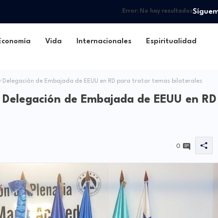
Sígue
Error:
No hay resultados
Economía
Vida
Internacionales
Espiritualidad
 Delegación de Embajada de EEUU en RD para tratar temas bilaterales
 Delegación de Embajada de EEUU en RD
0