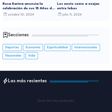
Rosa Karina anuncia la
Los envío como a ovejas
celebración de sus 15 Años de
entre lobos
Carrera Musical con Gran
octubre 10, 2024
julio 11, 2024
Concierto en Santo Domingo
Secciones
Deportes
Economía
Espiritualidad
Internacionales
Nacionales
Vida
Las más recientes
Error:
No hay resultados