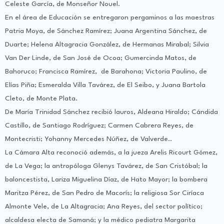
Celeste García, de Monseñor Nouel.
En el área de Educación se entregaron pergaminos a las maestras
Patria Moya, de Sánchez Ramírez; Juana Argentina Sánchez, de
Duarte; Helena Altagracia González, de Hermanas Mirabal; Silvia
Van Der Linde, de San José de Ocoa; Gumercinda Matos, de
Bahoruco; Francisca Ramírez, de Barahona; Victoria Paulino, de
Elías Piña; Esmeralda Villa Tavárez, de El Seibo, y Juana Bartola
Cleto, de Monte Plata.
De María Trinidad Sánchez recibió lauros, Aldeana Hiraldo; Cándida
Castillo, de Santiago Rodríguez; Carmen Cabrera Reyes, de
Montecristi; Yohanny Mercedes Núñez, de Valverde..
La Cámara Alta reconoció además, a la jueza Arelis Ricourt Gómez,
de La Vega; la antropóloga Glenys Tavárez, de San Cristóbal; la
baloncestista, Lariza Miguelina Díaz, de Hato Mayor; la bombera
Maritza Pérez, de San Pedro de Macorís; la religiosa Sor Ciríaca
Almonte Vele, de La Altagracia; Ana Reyes, del sector político;
alcaldesa electa de Samaná; y la médico pediatra Margarita