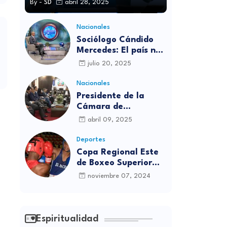
By -
SD
abril 28, 2025
Nacionales
Sociólogo Cándido
Mercedes: El país no
está preparado para
julio 20, 2025
las candidaturas
independientes
Nacionales
Presidente de la
Cámara de
diputados se
abril 09, 2025
solidariza con
víctimas de la
Deportes
discoteca Jet Set
Copa Regional Este
de Boxeo Superior
será inaugurada este
noviembre 07, 2024
viernes en Sabana
Grande de Boyá
Espiritualidad