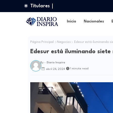
Títulares
Inicio
Nacionales
Página Principal
Negocios
Edesur está iluminando si
Edesur está iluminando siete
By -
Diario Inspira
1 minute read
abril 24, 2024