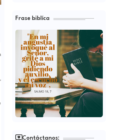
Frase biblíca
n
,
e
Contáctanos: