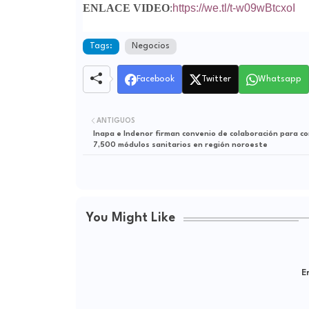
ENLACE VIDEO
:
https://we.tl/t-
w09wBtcxoI
Tags:
Negocios
Facebook
Twitter
Whatsapp
ANTIGUOS
Inapa e Indenor firman convenio de colaboración para co
7,500 módulos sanitarios en región noroeste
You Might Like
Er