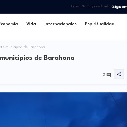
Sígue
Error:
No hay resultados
Economía
Vida
Internacionales
Espiritualidad
ete municipios de Barahona
 municipios de Barahona
0