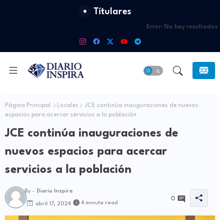
Títulares
Error:
No hay resultados
Página Principal
Locales
JCE continúa inauguraciones de nuevos
espacios para acercar servicios a la población
JCE continúa inauguraciones de
nuevos espacios para acercar
servicios a la población
By -
Diario Inspira
0
4 minute read
abril 17, 2024