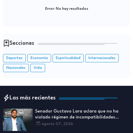
Error:
No hay resultados
Secciones
Deportes
Economía
Espiritualidad
Internacionales
Nacionales
Vida
Las más recientes
Senador Gustavo Lara aclara que no ha
violado régimen de incompatibilidades
establecidos en Ley de Contrataciones
agosto 07, 2026
Públicas