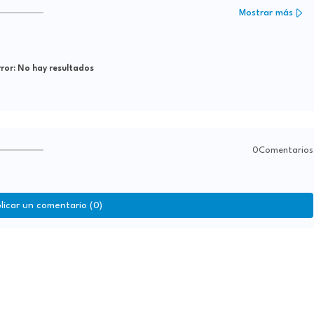
Mostrar más
ror:
No hay resultados
0Comentarios
licar un comentario (0)