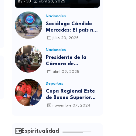
By -
SD
abril 28, 2025
Nacionales
Sociólogo Cándido
Mercedes: El país no
está preparado para
julio 20, 2025
las candidaturas
independientes
Nacionales
Presidente de la
Cámara de
diputados se
abril 09, 2025
solidariza con
víctimas de la
Deportes
discoteca Jet Set
Copa Regional Este
de Boxeo Superior
será inaugurada este
noviembre 07, 2024
viernes en Sabana
Grande de Boyá
Espiritualidad