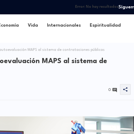
Sígue
Error:
No hay resultados
Economía
Vida
Internacionales
Espiritualidad
 autoevaluación MAPS al sistema de contrataciones públicas
toevaluación MAPS al sistema de
0