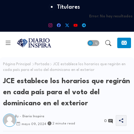
Títulares
Error:
No hay resultados
Página Principal
Portada
JCE establece los horarios que regirán en
cada país para el voto del dominicano en el exterior
JCE establece los horarios que regirán
en cada país para el voto del
dominicano en el exterior
By -
Diario Inspira
0
2 minute read
mayo 09, 2024