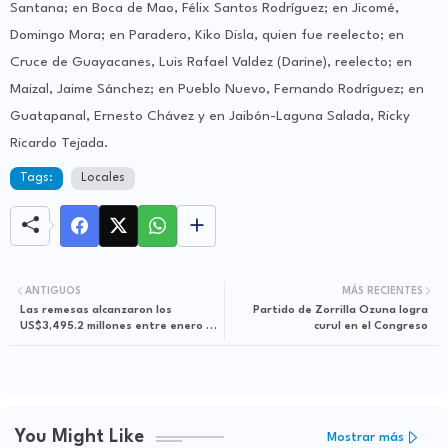
Santana; en Boca de Mao, Félix Santos Rodríguez; en Jicomé,
Domingo Mora; en Paradero, Kiko Disla, quien fue reelecto; en
Cruce de Guayacanes, Luis Rafael Valdez (Darine), reelecto; en
Maizal, Jaime Sánchez; en Pueblo Nuevo, Fernando Rodríguez; en
Guatapanal, Ernesto Chávez y en Jaibón-Laguna Salada, Ricky
Ricardo Tejada.
Tags:
Locales
ANTIGUOS
MÁS RECIENTES
Las remesas alcanzaron los
Partido de Zorrilla Ozuna logra
US$3,495.2 millones entre enero y
curul en el Congreso
abril de 2024
You Might Like
Mostrar más