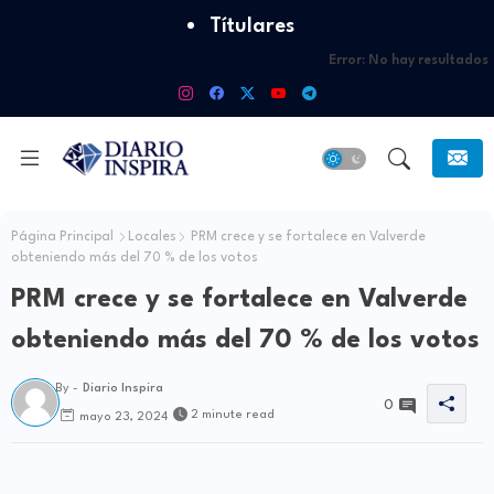
Títulares
Error:
No hay resultados
Página Principal
Locales
PRM crece y se fortalece en Valverde
obteniendo más del 70 % de los votos
PRM crece y se fortalece en Valverde
obteniendo más del 70 % de los votos
By -
Diario Inspira
0
2 minute read
mayo 23, 2024