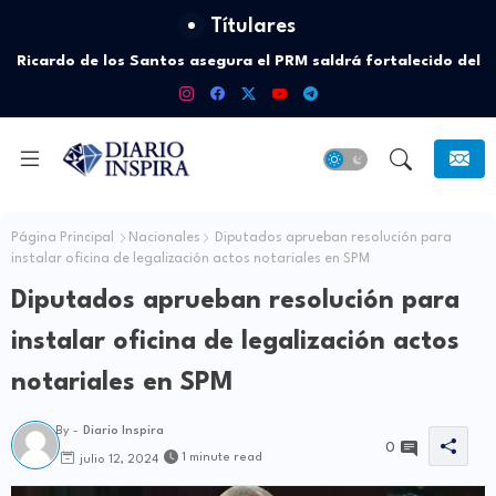
Títulares
Ricardo de los Santos asegura el PRM saldrá fortalecido del
proceso interno para escoger nuevas autoridades
Página Principal
Nacionales
Diputados aprueban resolución para
instalar oficina de legalización actos notariales en SPM
Diputados aprueban resolución para
instalar oficina de legalización actos
notariales en SPM
By -
Diario Inspira
0
1 minute read
julio 12, 2024