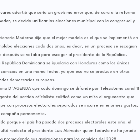
vares advirtió que sería un gravísimo error que, de cara a la reforma
ader, se decida unificar las elecciones municipal con la congresual y
ucionario Moderno dijo que el mejor modelo es el que se implementó en
plaba elecciones cada dos años, es decir, en un proceso se escogían
ños después se votaba para escoger al presidente de la República.
 la República Dominicana se igualaría con Honduras como los únicos
s comicios en una misma fecha, ya que eso no se produce en otras
andes democracias europeas.
grama D´AGENDA que cada domingo se difunde por Telesistema canal 11
gente del partido oficialista calificó como un mito el argumento que
que con procesos electorales separados se incurre en enormes gastos,
en campaña permanente.
ido porque el país ha pasado dos procesos electorales este año, el
sultó reelecto el presidente Luis Abinader quien todavía no ha jurado
os promoviendo sus aspiraciones para los comicios del 2028.