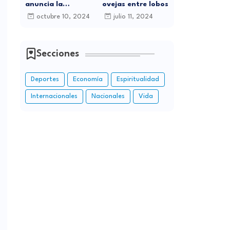
anuncia la
ovejas entre lobos
celebración de sus
octubre 10, 2024
julio 11, 2024
15 Años de
Carrera Musical
con Gran
Concierto en
Secciones
Santo Domingo
Deportes
Economía
Espiritualidad
Internacionales
Nacionales
Vida