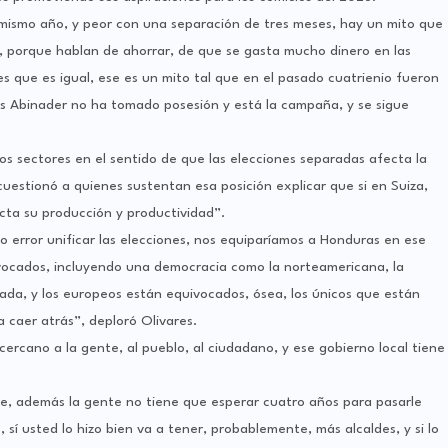
n mismo año, y peor con una separación de tres meses, hay un mito que
 porque hablan de ahorrar, de que se gasta mucho dinero en las
es que es igual, ese es un mito tal que en el pasado cuatrienio fueron
 Abinader no ha tomado posesión y está la campaña, y se sigue
 sectores en el sentido de que las elecciones separadas afecta la
uestionó a quienes sustentan esa posición explicar que si en Suiza,
ta su producción y productividad”.
o error unificar las elecciones, nos equiparíamos a Honduras en ese
ivocados, incluyendo una democracia como la norteamericana, la
da, y los europeos están equivocados, ósea, los únicos que están
a caer atrás”, deploró Olivares.
 cercano a la gente, al pueblo, al ciudadano, y ese gobierno local tiene
ne, además la gente no tiene que esperar cuatro años para pasarle
sí usted lo hizo bien va a tener, probablemente, más alcaldes, y si lo