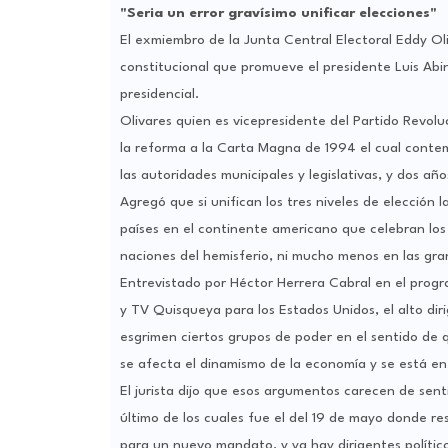
"Seria un error gravísimo unificar elecciones"
El exmiembro de la Junta Central Electoral Eddy Oli
constitucional que promueve el presidente Luis Abin
presidencial.
Olivares quien es vicepresidente del Partido Revol
la reforma a la Carta Magna de 1994 el cual contem
las autoridades municipales y legislativas, y dos a
Agregó que si unifican los tres niveles de elección
países en el continente americano que celebran lo
naciones del hemisferio, ni mucho menos en las gr
Entrevistado por Héctor Herrera Cabral en el pro
y TV Quisqueya para los Estados Unidos, el alto diri
esgrimen ciertos grupos de poder en el sentido de 
se afecta el dinamismo de la economía y se está 
El jurista dijo que esos argumentos carecen de sent
último de los cuales fue el del 19 de mayo donde re
para un nuevo mandato, y ya hay dirigentes polític