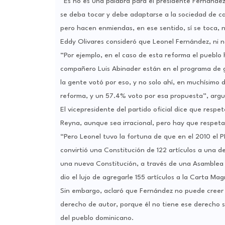
“Es no es una palabra para el presidente Fernández
se deba tocar y debe adaptarse a la sociedad de c
pero hacen enmiendas, en ese sentido, sí se toca, n
Eddy Olivares consideró que Leonel Fernández, ni na
“Por ejemplo, en el caso de esta reforma el pueblo
compañero Luis Abinader están en el programa de g
la gente votó por eso, y no solo ahí, en muchísimo 
reforma, y un 57.4% voto por esa propuesta”, ar
El vicepresidente del partido oficial dice que resp
Reyna, aunque sea irracional, pero hay que respeta
“Pero Leonel tuvo la fortuna de que en el 2010 el PR
convirtió una Constitución de 122 artículos a una d
una nueva Constitución, a través de una Asamblea 
dio el lujo de agregarle 155 artículos a la Carta Ma
Sin embargo, aclaró que Fernández no puede creer qu
derecho de autor, porque él no tiene ese derecho so
del pueblo dominicano.