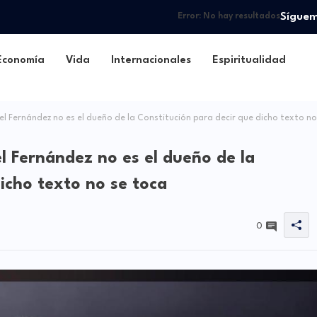
Sígue
Error:
No hay resultados
Economía
Vida
Internacionales
Espiritualidad
l Fernández no es el dueño de la Constitución para decir que dicho texto no
l Fernández no es el dueño de la
icho texto no se toca
0