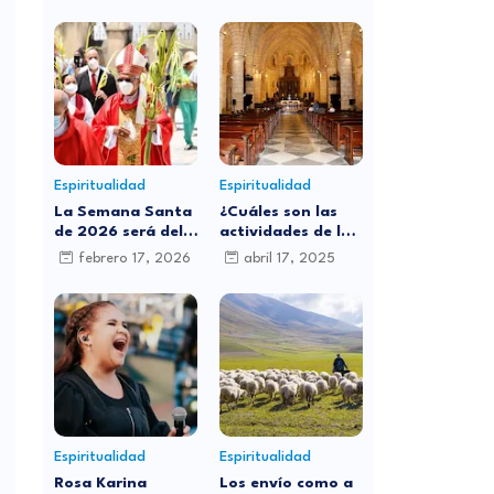
Espiritualidad
Espiritualidad
La Semana Santa
¿Cuáles son las
de 2026 será del
actividades de la
29 de marzo al 5
iglesia católica
febrero 17, 2026
abril 17, 2025
de abril: ¿por qué
para este Jueves
cambia de fecha
Santo?
cada año?
Espiritualidad
Espiritualidad
Rosa Karina
Los envío como a