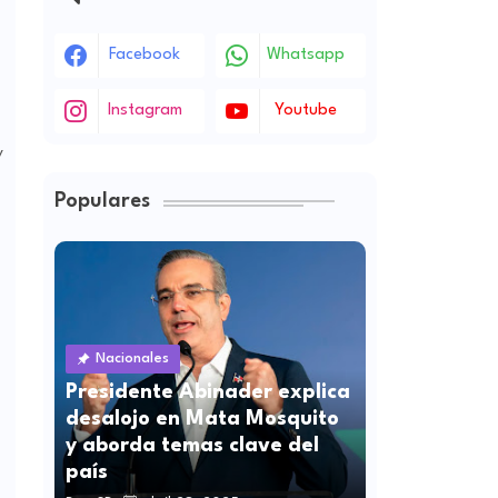
Facebook
Whatsapp
Instagram
Youtube
y
Populares
Nacionales
Presidente Abinader explica
desalojo en Mata Mosquito
y aborda temas clave del
país