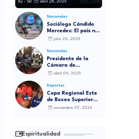
By -
SD
abril 28, 2025
Nacionales
Sociólogo Cándido
Mercedes: El país no
está preparado para
julio 20, 2025
las candidaturas
independientes
Nacionales
Presidente de la
Cámara de
diputados se
abril 09, 2025
solidariza con
víctimas de la
Deportes
discoteca Jet Set
Copa Regional Este
de Boxeo Superior
será inaugurada este
noviembre 07, 2024
viernes en Sabana
Grande de Boyá
Espiritualidad