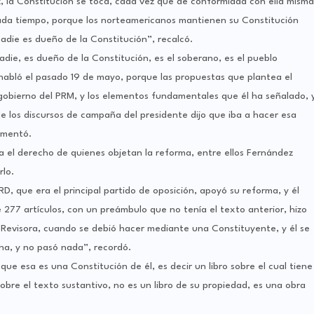
, la Constitución se toca, cada vez que de conformidad con ella misma
ada tiempo, porque los norteamericanos mantienen su Constitución
adie es dueño de la Constitución”, recalcó.
die, es dueño de la Constitución, es el soberano, es el pueblo
 habló el pasado 19 de mayo, porque las propuestas que plantea el
obierno del PRM, y los elementos fundamentales que él ha señalado, 
de los discursos de campaña del presidente dijo que iba a hacer esa
gumentó.
eta el derecho de quienes objetan la reforma, entre ellos Fernández
rlo.
D, que era el principal partido de oposición, apoyó su reforma, y él
e 277 artículos, con un preámbulo que no tenía el texto anterior, hizo
Revisora, cuando se debió hacer mediante una Constituyente, y él se
gna, y no pasó nada”, recordó.
e esa es una Constitución de él, es decir un libro sobre el cual tiene
bre el texto sustantivo, no es un libro de su propiedad, es una obra