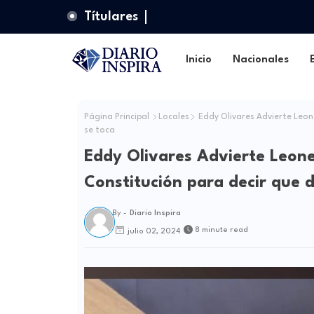
Títulares
Inicio
Nacionales
Página Principal
Locales
Eddy Olivares Advierte Leone
se toca
Eddy Olivares Advierte Leone
Constitución para decir que d
By -
Diario Inspira
8 minute read
julio 02, 2024