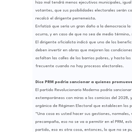
hizo mal tendrá menos ejecutivos municipales, igual 
votantes, que sus posibilidades electorales serán 
recalcó el dirigente perremeista.
Enfatizó que sería un gran daño a la democracia la u
ocurra, y en caso de que no sea de medio término,
El dirigente oficialista indicó que uno de los benef
deben invertir en obras que mejoren las condiciones
asfaltan las calles de los barrios pobres, y hasta lo
frecuente cuando no hay procesos electorales.
Dice PRM podría sancionar a quienes promuev
El partido Revolucionario Moderno podría sancionar
extemporáneos con miras a los comicios del 2028, ya
orgánica de Régimen Electoral que establecen los pl
“Una cosa es usted hacer sus gestiones, normales, vi
precampaña, eso no se va a permitir en el PRM, est
partido, eso es otra cosa, entonces, lo que no se p