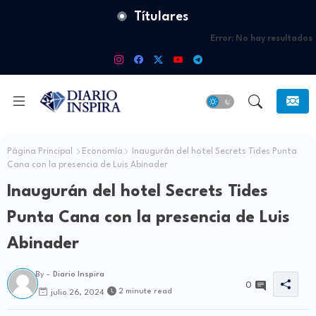
Títulares
Error:
No hay resultados
Página Principal
Economía
Inaugurán del hotel Secrets Tides Punta
Cana con la presencia de Luis Abinader
Inaugurán del hotel Secrets Tides
Punta Cana con la presencia de Luis
Abinader
By -
Diario Inspira
0
2 minute read
julio 26, 2024