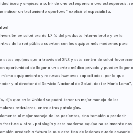
lidad ósea y empieza a sufrir de una osteopenia o una osteoporosis, se
 indicar un tratamiento oportuno” explicó el especialista.
alud
inversión en salud era de 1.7 % del producto interno bruto y en la
entros de la red pública cuenten con los equipos más modernos para
 de estos equipos que a través del SNS y este centro de salud favorece
nen oportunidad de llegar a un centro médico privado y pueden llegar 
 el mismo equipamiento y recursos humanos capacitados, por lo que
nader y al director del Servicio Nacional de Salud, doctor Mario Lama”,
io, dijo que en la Unidad se podrá tener un mejor manejo de los
plazos articulares, entre otras patologías.
lamente al mejor manejo de los pacientes, sino también a predecir
a fractura u otra , patología y este moderno equipo no solamente nos
 también predecir a futuro lo que este tipo de lesiones puede causarle