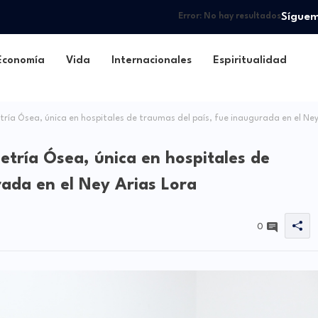
Sígue
Error:
No hay resultados
Economía
Vida
Internacionales
Espiritualidad
a Ósea, única en hospitales de traumas del país, fue inaugurada en el Ne
tría Ósea, única en hospitales de
rada en el Ney Arias Lora
0