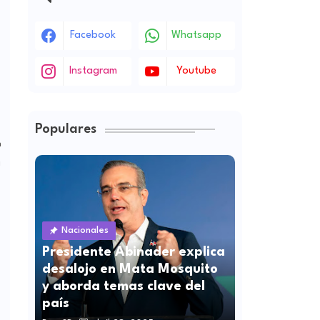
Facebook
Whatsapp
Instagram
Youtube
Populares
n
a
Nacionales
Presidente Abinader explica
desalojo en Mata Mosquito
y aborda temas clave del
país