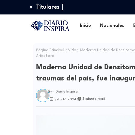
Títulares
Inicio
Nacionales
Página Principal
Vida
Moderna Unidad de Densitometrí
Arias Lora
Moderna Unidad de Densitome
traumas del país, fue inaugu
By -
Diario Inspira
3 minute read
julio 17, 2024