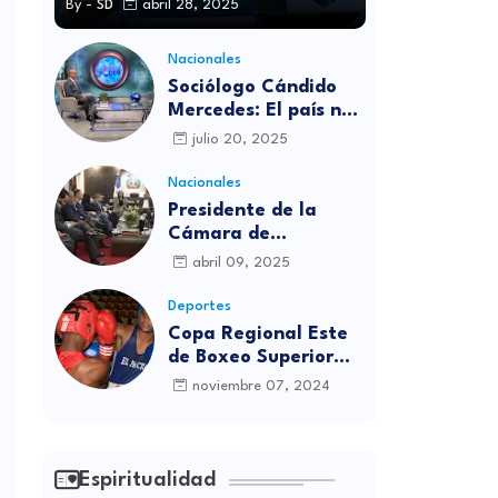
By -
SD
abril 28, 2025
Nacionales
Sociólogo Cándido
Mercedes: El país no
está preparado para
julio 20, 2025
las candidaturas
independientes
Nacionales
Presidente de la
Cámara de
diputados se
abril 09, 2025
solidariza con
víctimas de la
Deportes
discoteca Jet Set
Copa Regional Este
de Boxeo Superior
será inaugurada este
noviembre 07, 2024
viernes en Sabana
Grande de Boyá
Espiritualidad