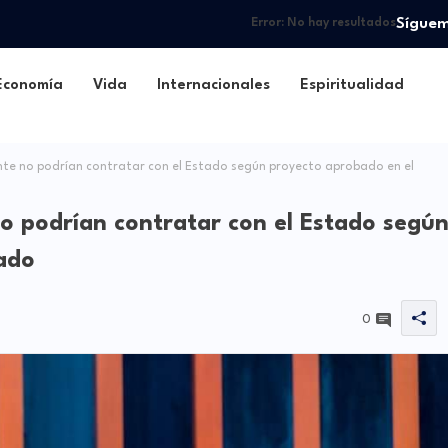
Sígue
Error:
No hay resultados
Economía
Vida
Internacionales
Espiritualidad
nte no podrían contratar con el Estado según proyecto aprobado en el
no podrían contratar con el Estado segú
ado
0