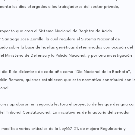
nta los días otorgados a los trabajadores del sector privado,
royecto que crea el Sistema Nacional de Registro de Ácido
 Santiago José Zorrilla, la cual regulará el Sistema Nacional de
ruido sobre la base de huellas genéticas determinadas con ocasión del
l Ministerio de Defensa y la Policía Nacional, y por una investigación
 día 11 de diciembre de cada año como “Día Nacional de la Bachata”,
klin Romero, quienes establecen que esta normativa contribuirá con l
ional.
adores aprobaron en segunda lectura el proyecto de ley que designa co
l Tribunal Constitucional. La iniciativa es de la autoría del senador
odifica varios artículos de la Ley167-21, de mejora Regulatoria y