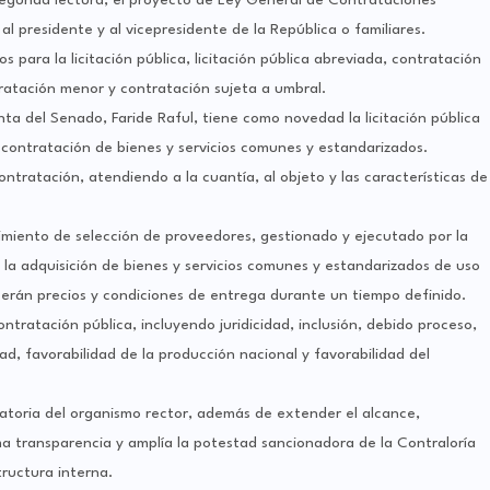
segunda lectura, el proyecto de Ley General de Contrataciones
al presidente y al vicepresidente de la República o familiares.
os para la licitación pública, licitación pública abreviada, contratación
tratación menor y contratación sujeta a umbral.
nta del Senado, Faride Raful, tiene como novedad la licitación pública
 contratación de bienes y servicios comunes y estandarizados.
ntratación, atendiendo a la cuantía, al objeto y las características de
dimiento de selección de proveedores, gestionado y ejecutado por la
 la adquisición de bienes y servicios comunes y estandarizados de uso
ecerán precios y condiciones de entrega durante un tiempo definido.
ontratación pública, incluyendo juridicidad, inclusión, debido proceso,
idad, favorabilidad de la producción nacional y favorabilidad del
ulatoria del organismo rector, además de extender el alcance,
a transparencia y amplía la potestad sancionadora de la Contraloría
tructura interna.