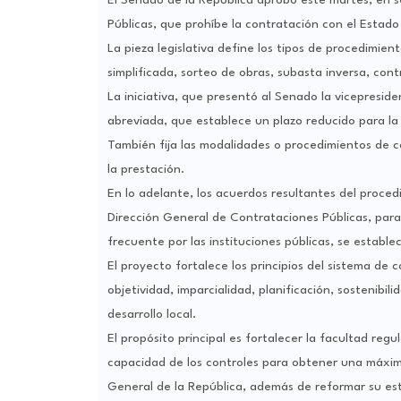
El Senado de la República aprobó este martes, en 
Públicas, que prohíbe la contratación con el Estado 
La pieza legislativa define los tipos de procedimient
simplificada, sorteo de obras, subasta inversa, con
La iniciativa, que presentó al Senado la vicepreside
abreviada, que establece un plazo reducido para la
También fija las modalidades o procedimientos de co
la prestación.
En lo adelante, los acuerdos resultantes del proce
Dirección General de Contrataciones Públicas, para
frecuente por las instituciones públicas, se establ
El proyecto fortalece los principios del sistema de c
objetividad, imparcialidad, planificación, sostenibil
desarrollo local.
El propósito principal es fortalecer la facultad reg
capacidad de los controles para obtener una máxim
General de la República, además de reformar su es