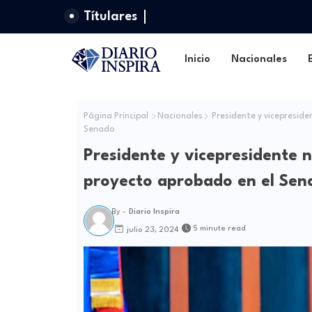
Títulares
Inicio
Nacionales
Página Principal
Nacionales
Presidente y vicepreside
Senado
Presidente y vicepresidente 
proyecto aprobado en el Sen
By -
Diario Inspira
5 minute read
julio 23, 2024