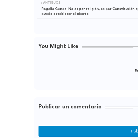
ANTIGUOS
Rogelio Genao: No es por religión, es por Constitución 
puede establecer el aborto
You Might Like
Er
Publicar un comentario
Pub