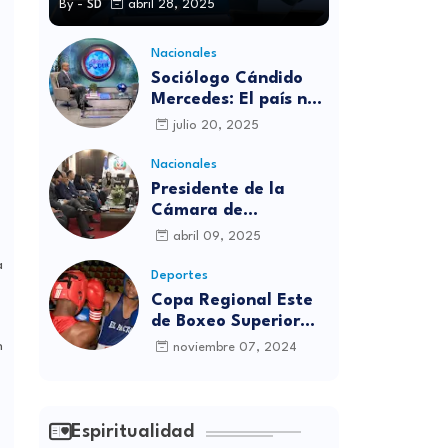
By -
SD
abril 28, 2025
Nacionales
Sociólogo Cándido
Mercedes: El país no
está preparado para
julio 20, 2025
las candidaturas
independientes
Nacionales
Presidente de la
Cámara de
diputados se
abril 09, 2025
solidariza con
a
víctimas de la
Deportes
discoteca Jet Set
Copa Regional Este
de Boxeo Superior
será inaugurada este
n
noviembre 07, 2024
viernes en Sabana
Grande de Boyá
Espiritualidad