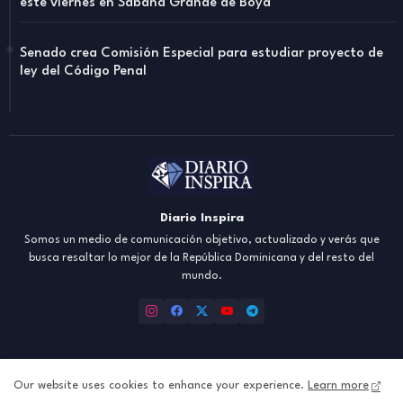
este viernes en Sabana Grande de Boyá
Senado crea Comisión Especial para estudiar proyecto de
ley del Código Penal
Diario Inspira
Somos un medio de comunicación objetivo, actualizado y verás que
busca resaltar lo mejor de la República Dominicana y del resto del
mundo.
Our website uses cookies to enhance your experience.
Learn more
Inicio
About
Contact us
Política de Privacidad