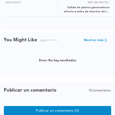
ANTIGUOS
MÁS RECIENTES
Salida de planta generadoras
afecta a miles de clientes de las
empresas distribuidoras
You Might Like
Mostrar más
Error:
No hay resultados
Publicar un comentario
0Comentarios
Publicar un comentario (0)