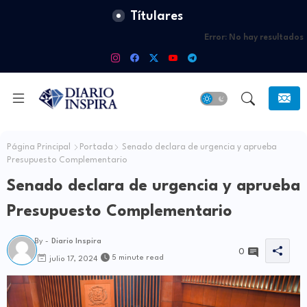
Títulares
Error:
No hay resultados
Página Principal
Portada
Senado declara de urgencia y aprueba
Presupuesto Complementario
Senado declara de urgencia y aprueba
Presupuesto Complementario
By -
Diario Inspira
0
5 minute read
julio 17, 2024