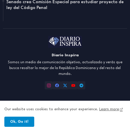
Senado crea Comisión Especial para estudiar proyecto de
ley del Código Penal
Diario Inspira
Somos un medio de comunicación objetivo, actualizado y verás que
busca resaltar lo mejor de la República Dominicana y del resto del
mundo.
Our website uses cookies to enhance your experience.
Learn more
Inicio
About
Contact us
Política de Privacidad
Ok, Go it!
All Right Reserved Copyright ©