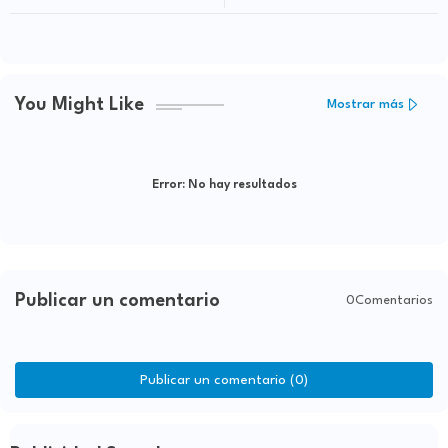
conservación de suelos y agro
Responsabilidad Fiscal
resiliente
You Might Like
Mostrar más
Error:
No hay resultados
Publicar un comentario
0Comentarios
Publicar un comentario (0)