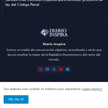
Senado crea Comisión Especial para estudiar proyecto de
ley del Código Penal
Diario Inspira
Somos un medio de comunicación objetivo, actualizado y verás que
busca resaltar lo mejor de la República Dominicana y del resto del
mundo.
Our website uses cookies to enhance your experience.
Learn more
Inicio
About
Contact us
Política de Privacidad
Ok, Go it!
All Right Reserved Copyright ©