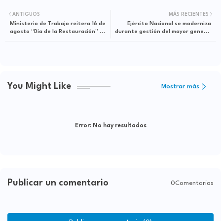
ANTIGUOS
MÁS RECIENTES
Ministerio de Trabajo reitera 16 de
Ejército Nacional se moderniza
agosto “Día de la Restauración” no
durante gestión del mayor general
se cambia
Fernández Onofre
You Might Like
Mostrar más
Error:
No hay resultados
Publicar un comentario
0Comentarios