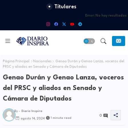
Títulares
Error:
No hay resultados
Página Principal
Nacionales
Genao Durán y Genao Lanza, voceros del
PRSC y aliados en Senado y Cámara de Diputados
Genao Durán y Genao Lanza, voceros
del PRSC y aliados en Senado y
Cámara de Diputados
By -
Diario Inspira
0
1 minute read
agosto 14, 2024