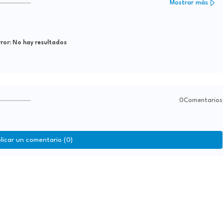
Mostrar más
ror:
No hay resultados
0Comentarios
licar un comentario (0)