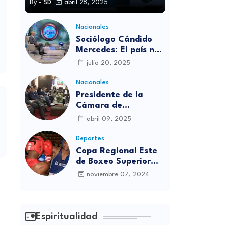
By -
SD
abril 28, 2025
Nacionales
Sociólogo Cándido
Mercedes: El país no
está preparado para
julio 20, 2025
las candidaturas
independientes
Nacionales
Presidente de la
Cámara de
diputados se
abril 09, 2025
solidariza con
víctimas de la
Deportes
discoteca Jet Set
Copa Regional Este
de Boxeo Superior
será inaugurada este
noviembre 07, 2024
viernes en Sabana
Grande de Boyá
Espiritualidad