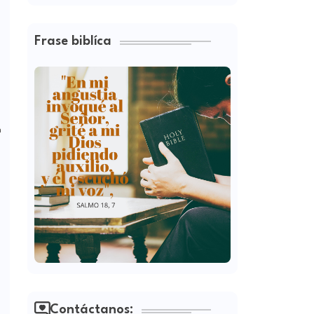
Frase biblíca
n
e
Contáctanos: