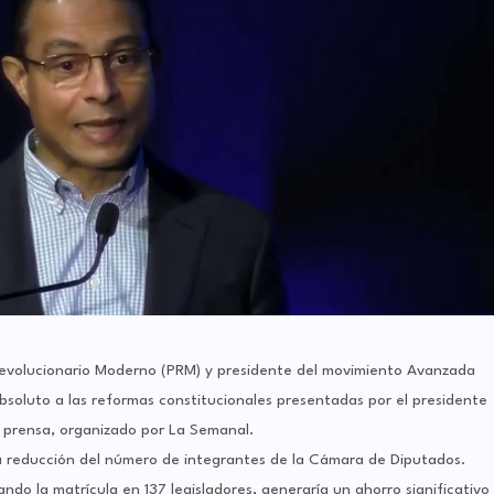
Revolucionario Moderno (PRM) y presidente del movimiento Avanzada
oluto a las reformas constitucionales presentadas por el presidente
 prensa, organizado por La Semanal.
a reducción del número de integrantes de la Cámara de Diputados.
do la matrícula en 137 legisladores, generaría un ahorro significativo