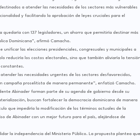
r destinados a atender las necesidades de los sectores más vulnerables
cionalidad y facilitando la aprobación de leyes cruciales para el
 quedaría con 137 legisladores, un ahorro que permitiría destinar más
ública Dominicana”, afirmó Camacho.
e unificar las elecciones presidenciales, congresuales y municipales a
 reduciría los costos electorales, sino que también aliviaría la tensió
s constantes.
 atender las necesidades urgentes de los sectores desfavorecidos,
 en campaña proselitista de manera permanente”, enfatizó Camacho.
sidente Abinader forman parte de su agenda de gobierno desde su
terialización, buscan fortalecer la democracia dominicana de manera
tículo que impediría la modificación de los términos actuales de la
iso de Abinader con un mejor futuro para el país, alejándose de
idar la independencia del Ministerio Público. La propuesta plantea qu