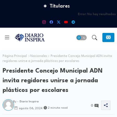
Títulares
Error:
No hay resultados
Página Principal
Nacionales
Presidente Concejo Municipal ADN invita
regidores unirse a jornada plásticos por escolares
Presidente Concejo Municipal ADN
invita regidores unirse a jornada
plásticos por escolares
By -
Diario Inspira
0
2 minute read
agosto 06, 2024