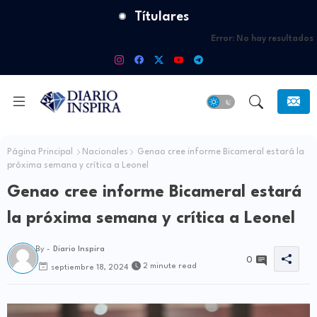
Títulares
Error:
No hay resultados
Página Principal
Nacionales
Genao cree informe Bicameral estará la
próxima semana y crítica a Leonel
Genao cree informe Bicameral estará
la próxima semana y crítica a Leonel
By -
Diario Inspira
0
2 minute read
septiembre 18, 2024