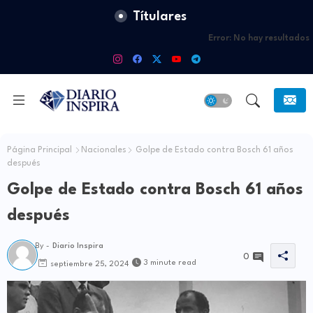
Títulares
Error:
No hay resultados
Página Principal
Nacionales
Golpe de Estado contra Bosch 61 años
después
Golpe de Estado contra Bosch 61 años
después
By -
Diario Inspira
0
3 minute read
septiembre 25, 2024