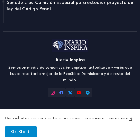
Senado crea Comisión Especial para estudiar proyecto de
ley del Código Penal
Diario Inspira
Somos un medio de comunicación objetivo, actualizado y verás que
busca resaltar lo mejor de la República Dominicana y del resto del
mundo.
Our website uses cookies to enhance your experience.
Learn more
Inicio
About
Contact us
Política de Privacidad
Ok, Go it!
All Right Reserved Copyright ©