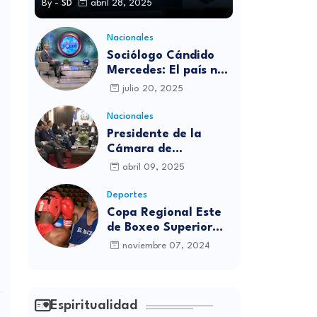
By -
SD
abril 28, 2025
Nacionales
Sociólogo Cándido
Mercedes: El país no
está preparado para
julio 20, 2025
las candidaturas
independientes
Nacionales
Presidente de la
Cámara de
diputados se
abril 09, 2025
solidariza con
víctimas de la
Deportes
discoteca Jet Set
Copa Regional Este
de Boxeo Superior
será inaugurada este
noviembre 07, 2024
viernes en Sabana
Grande de Boyá
Espiritualidad