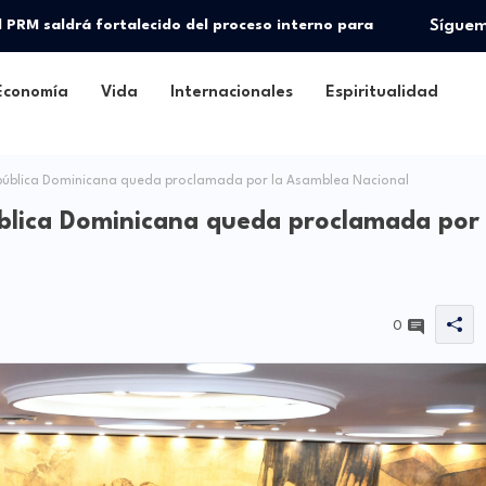
l PRM saldrá fortalecido del proceso interno para
Sígue
Economía
Vida
Internacionales
Espiritualidad
blica Dominicana queda proclamada por la Asamblea Nacional
lica Dominicana queda proclamada por
0