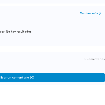
Mostrar más
ror:
No hay resultados
0Comentarios
licar un comentario (0)