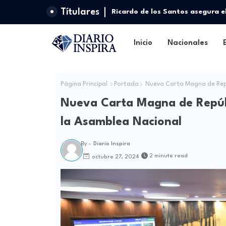
Títulares
Ricardo de los Santos asegura e
escoger nuevas autoridades
Inicio
Nacionales
Página Principal
Portada
Nueva Carta Magna de Repú
Nueva Carta Magna de Repúb
la Asamblea Nacional
By -
Diario Inspira
2 minute read
octubre 27, 2024