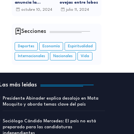
anuncia la
ovejas entre lobos
celebración de sus
octubre 10, 2024
julio 11, 2024
15 Años de
Carrera Musical
con Gran
Concierto en
Secciones
Santo Domingo
Deportes
Economía
Espiritualidad
Internacionales
Nacionales
Vida
Las más leídas
Presidente Abinader explica desalojo en Mata
Mosquito y aborda temas clave del país
Sociólogo Cándido Mercedes: El país no está
preparado para las candidaturas
independientes