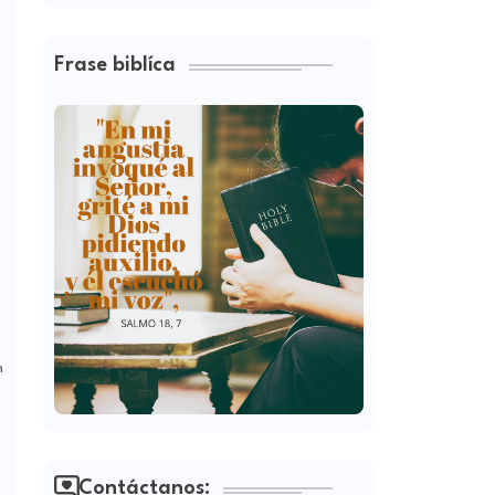
Frase biblíca
n
n
Contáctanos: