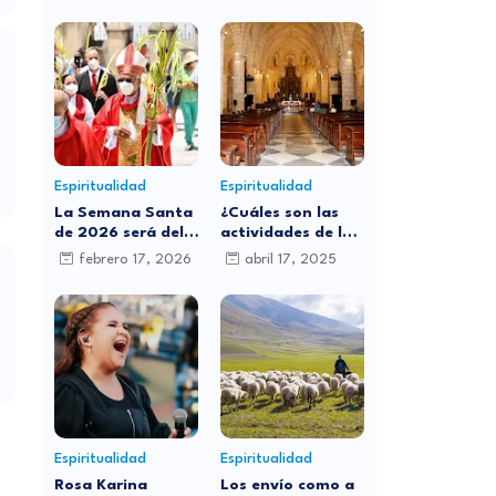
Espiritualidad
Espiritualidad
La Semana Santa
¿Cuáles son las
de 2026 será del
actividades de la
29 de marzo al 5
iglesia católica
febrero 17, 2026
abril 17, 2025
de abril: ¿por qué
para este Jueves
cambia de fecha
Santo?
cada año?
Espiritualidad
Espiritualidad
Rosa Karina
Los envío como a