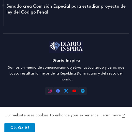
Senado crea Comisión Especial para estudiar proyecto de
ley del Código Penal
Diario Inspira
Somos un medio de comunicación objetivo, actualizado y verás que
busca resaltar lo mejor de la República Dominicana y del resto del
mundo.
Our website uses cookies to enhance your experience.
Learn more
Inicio
About
Contact us
Política de Privacidad
Ok, Go it!
All Right Reserved Copyright ©