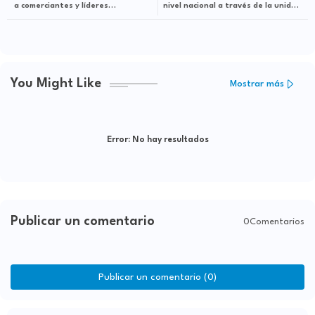
a comerciantes y líderes
nivel nacional a través de la unidad
comunitarios de la circunscripción 1
de cumplimiento
del DN para dialogar sobre
beneficios de la Operación
Garantía de Paz
You Might Like
Mostrar más
Error:
No hay resultados
Publicar un comentario
0Comentarios
Publicar un comentario (0)